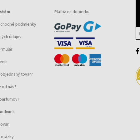
ystém
Platba na dobierku
bchodné podmienky
ných údajov
ormulár
enia
objednaný tovar?
 od nás?
u parfumov?
hodiniek
tovar
 otázky