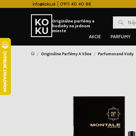
 hodinky od 80€
info@koku.sk
0911 40 40 88
Vernostný systém
Originálne parfémy a
hodinky na jednom
mieste
AKCIE
PARFUMY
Originálne Parfémy A Vône
Parfumované Vody