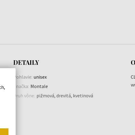
DETAILY
O
Pohlavie:
unisex
C
w
Značka:
Montale
ch,
Druh vône:
pižmová, drevitá, kvetinová