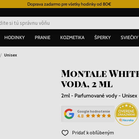
Doprava zadarmo pre všetky hodinky od 80€
HODINKY
PRANIE
KOZMETIKA
ŠPERKY
SVIEČKY
Unisex
Montale White
voda, 2 ml
2ml - Parfumované vody - Unisex
Google hodnotenie
4.8
Pridať k obľúbeným