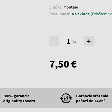
Značka:
Montale
Dostupnosť:
Na sklade
(Odošleme do
-
+
ks
7,50 €
100% garancia
Garancia vrátenia
originality tovaru
peňazí do 14 dní