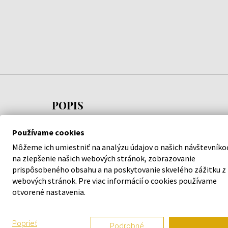
POPIS
White Musk je parfumovaná voda od značky
Používame cookies
Montale. Kvetinovo-drevito-pižmová kompozícia
Môžeme ich umiestniť na analýzu údajov o našich návštevníko
vytvorená s ohľadom na ženy aj mužov.
na zlepšenie našich webových stránok, zobrazovanie
prispôsobeného obsahu a na poskytovanie skvelého zážitku z
webových stránok. Pre viac informácií o cookies používame
otvorené nastavenia.
Vonné tóny:
Hlava:
fialkové listy
Poprieť
Podrobné