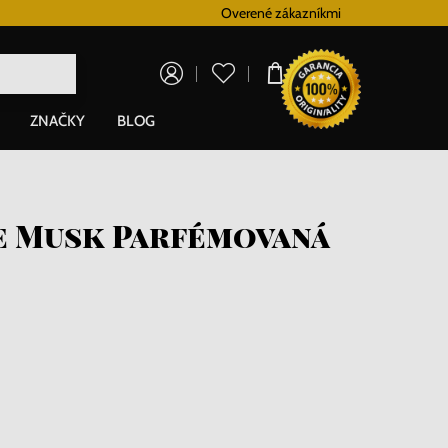
Vernostný systém
Overené zákazníkmi
Doprava zadarm
0,00 €
ZNAČKY
BLOG
 Musk Parfémovaná