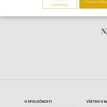
Povoliť všetk
Srdce:
ylang-ylang
nastavenia
Základ:
pižmo
N
O SPOLOČNOSTI
VŠETKO O N