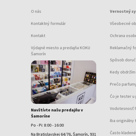
O nás
Vernostný s
Kontaktný formulár
Všeobecné o
Kontakt
Ochrana osob
Výdajné miesto a predajňa KOKU
Reklamačný f
Šamorín
Spôsob doruč
Kedy obdržím 
Prečo parfumy
Čo je tester 
Vodotesnosť 
Navštívte našu predajňu v
Šamoríne
Iba originálny 
Po - Pi: 8:00 - 16:00
Často kladené
Na Bratislavskej 64/76, Šamorín, 931