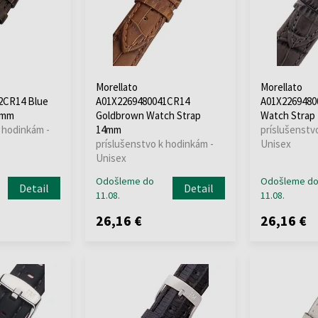
Morellato
Morellato
2CR14 Blue
A01X2269480041CR14
A01X2269480
4mm
Goldbrown Watch Strap
Watch Strap
 hodinkám -
14mm
príslušenstv
príslušenstvo k hodinkám -
Unisex
Unisex
Odošleme do
Odošleme d
Detail
Detail
11.08.
11.08.
26,16 €
26,16 €