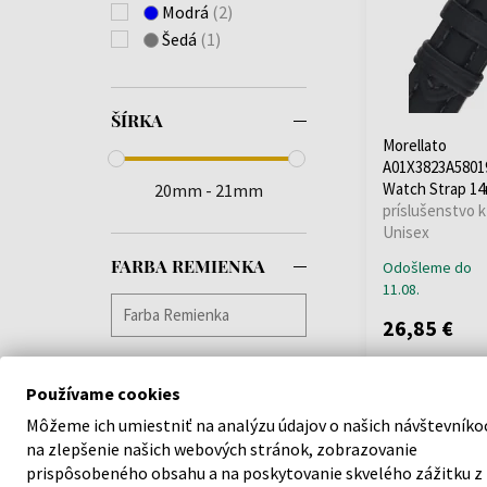
Modrá
(2)
Šedá
(1)
ŠÍRKA
Morellato
A01X3823A5801
Watch Strap 1
20mm - 21mm
príslušenstvo k
Unisex
FARBA REMIENKA
Odošleme do
11.08.
26,85 €
Používame cookies
Môžeme ich umiestniť na analýzu údajov o našich návštevníko
na zlepšenie našich webových stránok, zobrazovanie
prispôsobeného obsahu a na poskytovanie skvelého zážitku z