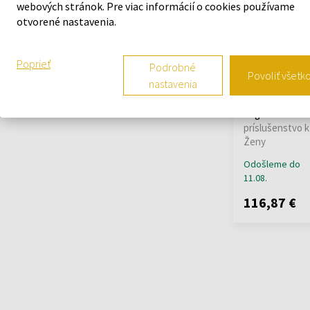
webových stránok. Pre viac informácií o cookies používame
otvorené nastavenia.
Poprieť
Podrobné
Povoliť všetk
nastavenia
Morellato
A01U051833901
alligator Watc
príslušenstvo k
Ženy
Odošleme do
11.08.
116,87 €