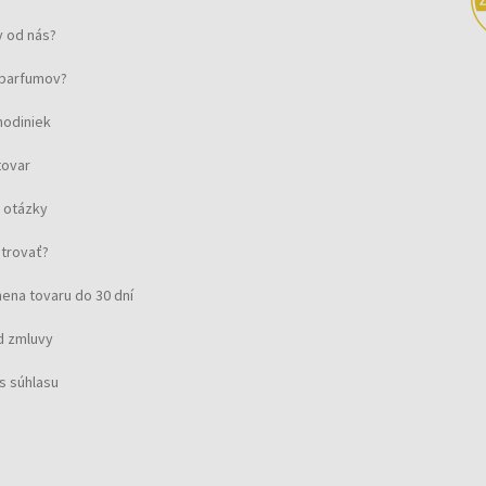
 od nás?
u parfumov?
hodiniek
tovar
 otázky
strovať?
ena tovaru do 30 dní
d zmluvy
s súhlasu