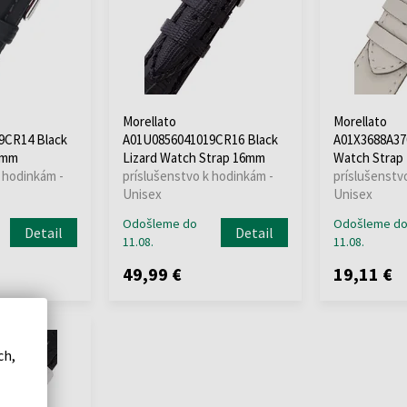
Morellato
Morellato
9CR14 Black
A01U0856041019CR16 Black
A01X3688A37
4mm
Lizard Watch Strap 16mm
Watch Strap
 hodinkám -
príslušenstvo k hodinkám -
príslušenstv
Unisex
Unisex
Odošleme do
Odošleme d
Detail
Detail
11.08.
11.08.
49,99 €
19,11 €
ch,