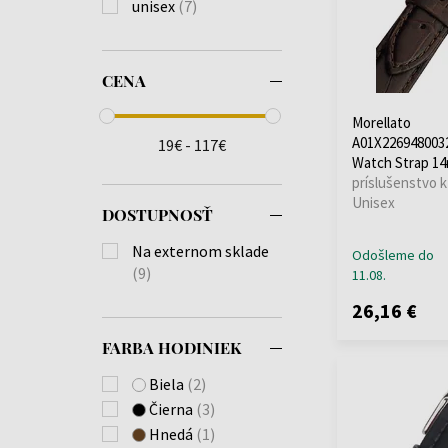
unisex
(7)
CENA
Morellato
A01X226948003
19€ - 117€
Watch Strap 1
príslušenstvo k
Unisex
DOSTUPNOSŤ
Na externom sklade
Odošleme do
(9)
11.08.
26,16 €
FARBA HODINIEK
Biela
(2)
Čierna
(3)
Hnedá
(1)