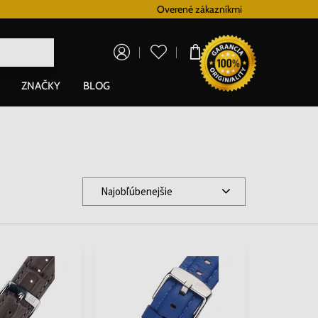
Vernostný systém
Overené zákazníkmi
Doprava zadarm
0,00 €
ZNAČKY
BLOG
Najobľúbenejšie