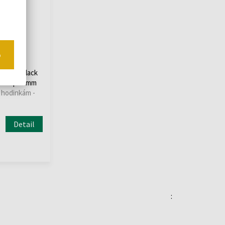
o
9CR19 Black
h Strap 19mm
 hodinkám -
Detail
: