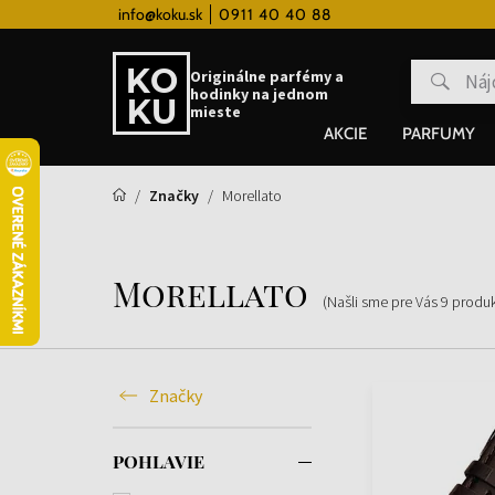
 hodinky od 80€
info@koku.sk
0911 40 40 88
Vernostný systém
Originálne parfémy a
hodinky na jednom
mieste
AKCIE
PARFUMY
Značky
Morellato
Morellato
(Našli sme pre Vás
9
produ
Značky
POHLAVIE