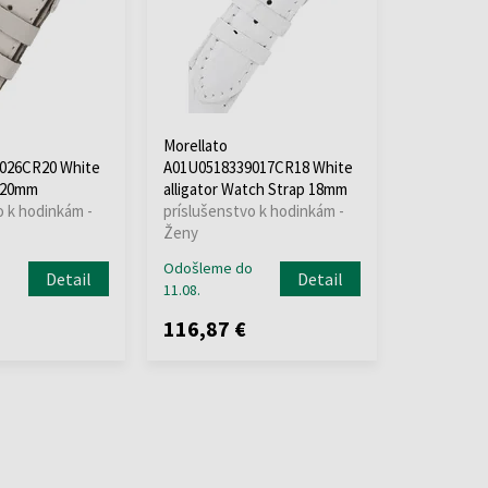
Morellato
026CR20 White
A01U0518339017CR18 White
 20mm
alligator Watch Strap 18mm
o k hodinkám -
príslušenstvo k hodinkám -
Ženy
o
Odošleme do
Detail
Detail
11.08.
116,87 €