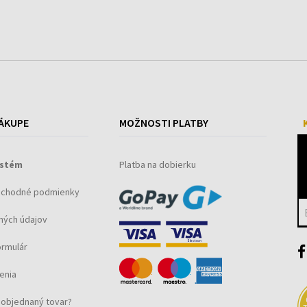
ÁKUPE
MOŽNOSTI PLATBY
ystém
Platba na dobierku
bchodné podmienky
ných údajov
ormulár
enia
objednaný tovar?