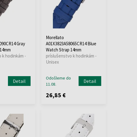
Morellato
090CR14 Gray
A01X3823A58065CR14 Blue
 14mm
Watch Strap 14mm
o k hodinkám -
príslušenstvo k hodinkám -
Unisex
o
Odošleme do
Detail
Detail
11.08.
26,85 €