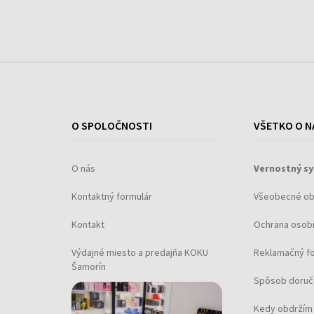
O SPOLOČNOSTI
VŠETKO O N
O nás
Vernostný s
Kontaktný formulár
Všeobecné o
Kontakt
Ochrana osob
Výdajné miesto a predajňa KOKU
Reklamačný f
Šamorín
Spôsob doruč
Kedy obdržím 