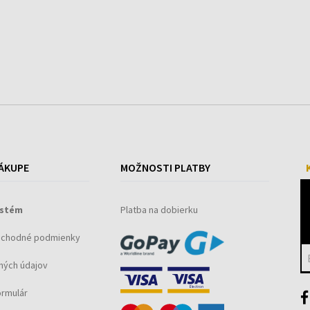
ÁKUPE
MOŽNOSTI PLATBY
ystém
Platba na dobierku
bchodné podmienky
ných údajov
ormulár