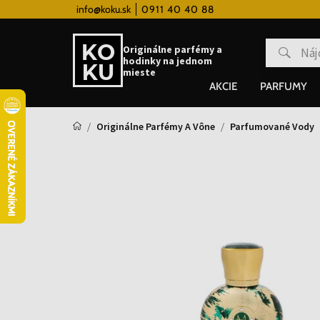
 hodinky od 80€
info@koku.sk
0911 40 40 88
Vernostný systém
Originálne parfémy a
hodinky na jednom
mieste
AKCIE
PARFUMY
Originálne Parfémy A Vône
Parfumované Vody