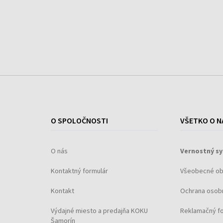
Základ:
haitská vetiveria, pižmo, jantár
O SPOLOČNOSTI
VŠETKO O N
O nás
Vernostný s
Kontaktný formulár
Všeobecné o
Kontakt
Ochrana osob
Výdajné miesto a predajňa KOKU
Reklamačný f
Šamorín