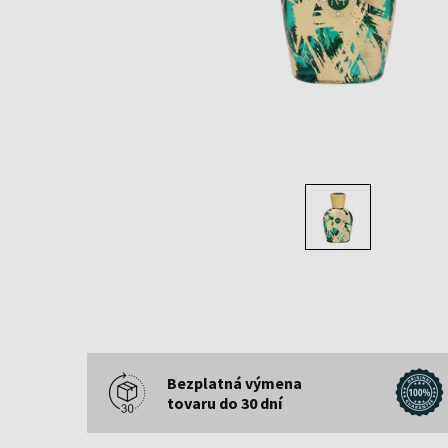
Bezplatná výmena
tovaru do 30 dní