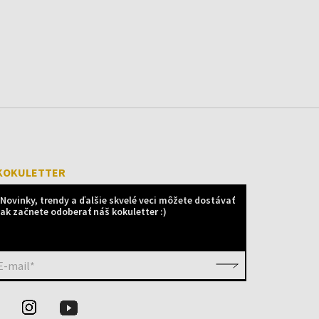
KOKULETTER
Novinky, trendy a ďalšie skvelé veci môžete dostávať
ak začnete odoberať náš kokuletter :)
E-mail*