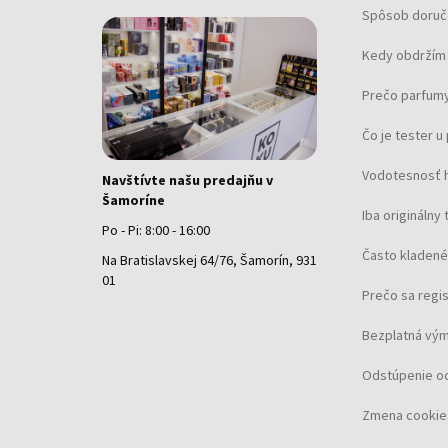
Spôsob doruč
Kedy obdržím 
Prečo parfumy
Čo je tester 
Vodotesnosť 
Navštívte našu predajňu v
Šamoríne
Iba originálny 
Po - Pi: 8:00 - 16:00
Často kladené
Na Bratislavskej 64/76, Šamorín, 931
01
Prečo sa regi
Bezplatná vým
Odstúpenie o
Zmena cookie