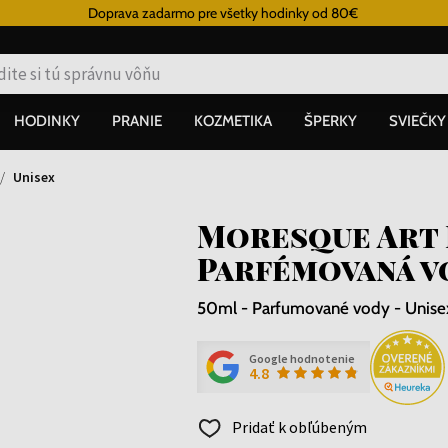
Doprava zadarmo pre všetky hodinky od 80€
HODINKY
PRANIE
KOZMETIKA
ŠPERKY
SVIEČKY
Unisex
Moresque Art 
Parfémovaná v
50ml - Parfumované vody - Unise
Google hodnotenie
4.8
Pridať k obľúbeným