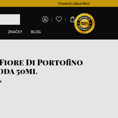
Vernostný systém
Overené zákazníkmi
Doprava zadarm
0,00 €
ZNAČKY
BLOG
Fiore Di Portofino
oda 50ml
x