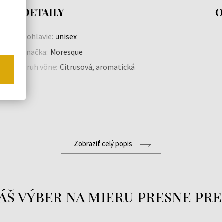
DETAILY
O
Pohlavie:
unisex
Značka:
Moresque
Druh vône:
Citrusová, aromatická
o
Zobraziť celý popis
áš výber na mieru presne pre