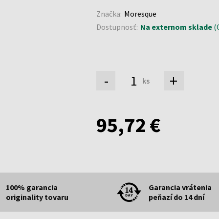
Značka:
Moresque
Dostupnosť:
Na externom sklade
(O
-
+
ks
95,72 €
100% garancia
Garancia vrátenia
originality tovaru
peňazí do 14 dní