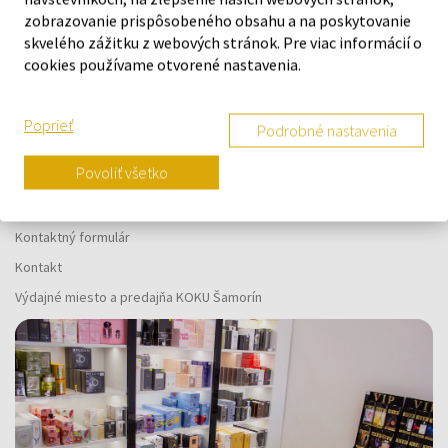
Náš výber na mieru presne pre
zobrazovanie prispôsobeného obsahu a na poskytovanie
vás
skvelého zážitku z webových stránok. Pre viac informácií o
cookies používame otvorené nastavenia.
Poprieť
Podrobné nastavenia
O SPOLOČNOSTI
Povoliť všetko
O nás
Kontaktný formulár
Kontakt
Výdajné miesto a predajňa KOKU Šamorín