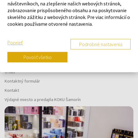
návštevníkoch, na zlepšenie našich webových stránok,
Náš výber na mieru presne pre
zobrazovanie prispôsobeného obsahu a na poskytovanie
vás
skvelého zážitku z webových stránok. Pre viac informácií o
cookies používame otvorené nastavenia.
Poprieť
Podrobné nastavenia
Povoliť všetko
O SPOLOČNOSTI
O nás
Kontaktný formulár
Kontakt
Výdajné miesto a predajňa KOKU Šamorín