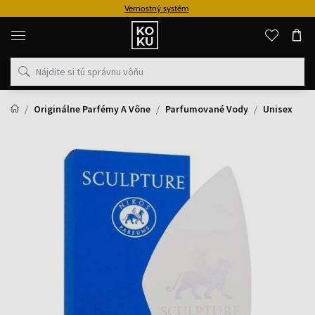
Vernostný systém
Originálne
parfémy
a
hodinky
na
jednom
mieste
Originálne Parfémy A Vône
Parfumované Vody
Unisex