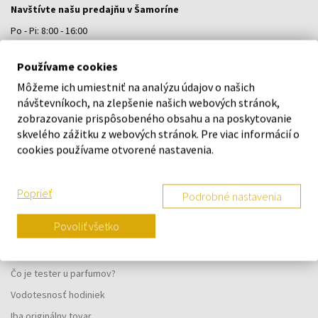
Navštívte našu predajňu v Šamoríne
Po - Pi: 8:00 - 16:00
Na Bratislavskej 64/76, Šamorín, 931 01
Používame cookies
Môžeme ich umiestniť na analýzu údajov o našich
VŠETKO O NÁKUPE
návštevníkoch, na zlepšenie našich webových stránok,
zobrazovanie prispôsobeného obsahu a na poskytovanie
Vernostný systém
skvelého zážitku z webových stránok. Pre viac informácií o
Všeobecné obchodné podmienky
cookies používame otvorené nastavenia.
Ochrana osobných údajov
Reklamačný formulár
Poprieť
Podrobné nastavenia
Spôsob doručenia
Povoliť všetko
Kedy obdržím objednaný tovar?
Prečo parfumy od nás?
Čo je tester u parfumov?
Vodotesnosť hodiniek
Iba originálny tovar