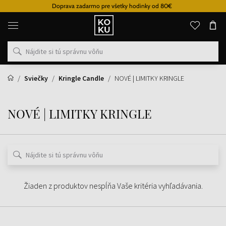
Doprava zadarmo pre všetky hodinky od 80€
Originálne
parfémy
a
hodinky
na
jednom
mieste
Sviečky
Kringle Candle
NOVÉ | LIMITKY KRINGLE
NOVÉ | LIMITKY KRINGLE
Žiaden z produktov nespĺňa Vaše kritéria vyhľadávania.