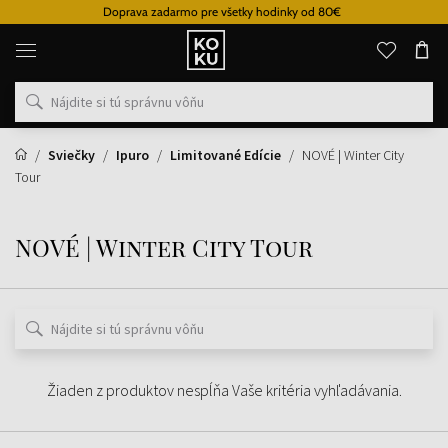
Doprava zadarmo pre všetky hodinky od 80€
Originálne
parfémy
a
hodinky
na
jednom
mieste
Sviečky
Ipuro
Limitované Edície
NOVÉ | Winter City
Tour
NOVÉ | Winter City Tour
Žiaden z produktov nespĺňa Vaše kritéria vyhľadávania.