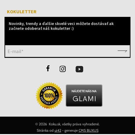
KOKULETTER
Novinky, trendy a ďalšie skvelé veci môžete dostávať ak
začnete odoberať náš kokuletter :)
E-mail*
©
2026 Koku.sk, všetky práva vyhradené.
Stránka od
ui42
- generuje
CMS BUXUS