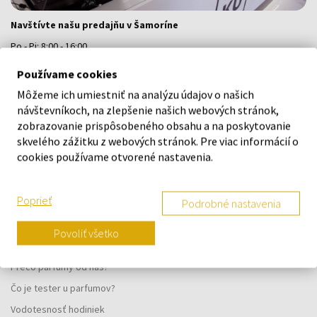
Navštívte našu predajňu v Šamoríne
Po - Pi: 8:00 - 16:00
Na Bratislavskej 64/76, Šamorín, 931 01
Používame cookies
Môžeme ich umiestniť na analýzu údajov o našich
VŠETKO O NÁKUPE
návštevníkoch, na zlepšenie našich webových stránok,
zobrazovanie prispôsobeného obsahu a na poskytovanie
Vernostný systém
skvelého zážitku z webových stránok. Pre viac informácií o
cookies používame otvorené nastavenia.
Všeobecné obchodné podmienky
Ochrana osobných údajov
Poprieť
Podrobné nastavenia
Reklamačný formulár
Spôsob doručenia
Povoliť všetko
Kedy obdržím objednaný tovar?
Prečo parfumy od nás?
Čo je tester u parfumov?
Vodotesnosť hodiniek