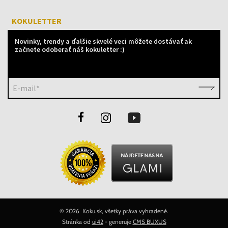
KOKULETTER
Novinky, trendy a ďalšie skvelé veci môžete dostávať ak
začnete odoberať náš kokuletter :)
E-mail*
©
2026 Koku.sk, všetky práva vyhradené.
Stránka od
ui42
- generuje
CMS BUXUS