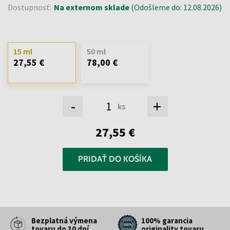
Dostupnosť:
Na externom sklade
(Odošleme do: 12.08.2026)
15 ml
50 ml
27,55 €
78,00 €
-
+
ks
27,55 €
PRIDAŤ DO KOŠÍKA
Bezplatná výmena
100% garancia
tovaru do 30 dní
originality tovaru