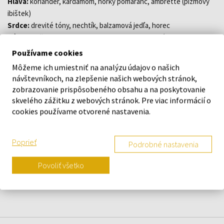
Hlava:
koriander, kardamóm, horký pomaranč, ambrette (pižmový
ibištek)
Srdce:
drevité tóny, nechtík, balzamová jedľa, horec
Základ:
pižmo, ambroxan, mach, vetiver, santalové drevo
Používame cookies
Môžeme ich umiestniť na analýzu údajov o našich
návštevníkoch, na zlepšenie našich webových stránok,
DETAILY
zobrazovanie prispôsobeného obsahu a na poskytovanie
skvelého zážitku z webových stránok. Pre viac informácií o
O ZNAČKE
cookies používame otvorené nastavenia.
Poprieť
Podrobné nastavenia
Náš výber na mieru presne pre
Povoliť všetko
vás