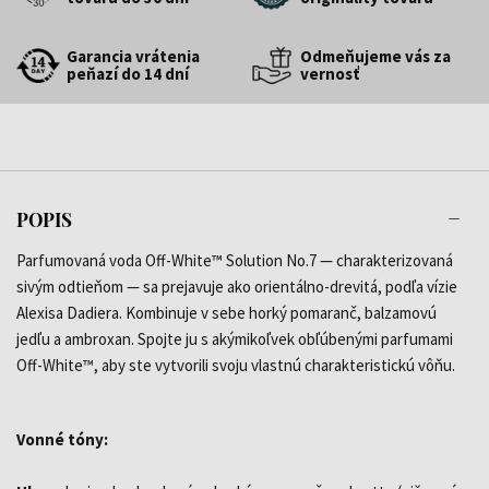
Garancia vrátenia
Odmeňujeme vás za
peňazí do 14 dní
vernosť
POPIS
Parfumovaná voda Off-White™ Solution No.7 — charakterizovaná
sivým odtieňom — sa prejavuje ako orientálno-drevitá, podľa vízie
Alexisa Dadiera. Kombinuje v sebe horký pomaranč, balzamovú
jedľu a ambroxan. Spojte ju s akýmikoľvek obľúbenými parfumami
Off-White™, aby ste vytvorili svoju vlastnú charakteristickú vôňu.
Vonné tóny: