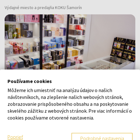
Výdajné miesto a predajňa KOKU Šamorín
Používame cookies
Môžeme ich umiestniť na analýzu údajov o našich
návštevníkoch, na zlepšenie našich webových stránok,
zobrazovanie prispôsobeného obsahu a na poskytovanie
Navštívte našu predajňu v Šamoríne
skvelého zážitku z webových stránok. Pre viac informácií o
Po - Pi: 8:00 - 16:00
cookies používame otvorené nastavenia.
Na Bratislavskej 64/76, Šamorín, 931 01
Poprieť
Podrobné nastavenia