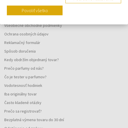
VŠETKO O NÁKUPE
Povoliť všetko
Vernostný systém
Všeobecné obchodné podmienky
Ochrana osobných údajov
Reklamačný formulár
Spôsob doručenia
Kedy obdržím objednaný tovar?
Prečo parfumy od nás?
Čo je tester u parfumov?
Vodotesnosť hodiniek
Iba originálny tovar
Často kladené otázky
Prečo sa registrovať?
Bezplatná výmena tovaru do 30 dní