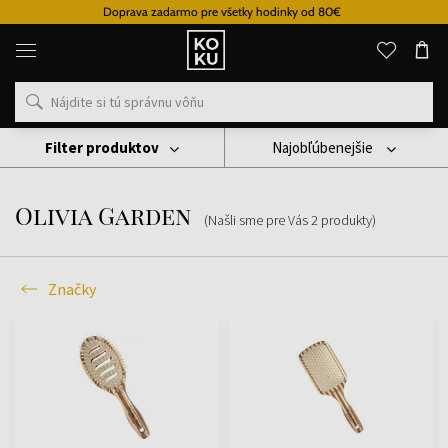
Doprava zadarmo pre všetky hodinky od 80€
Originálne
parfémy
a
hodinky
na
jednom
mieste
Filter produktov
Najobľúbenejšie
Značky
Olivia Garden
Olivia Garden
(Našli sme pre Vás
2
produkty
)
Značky