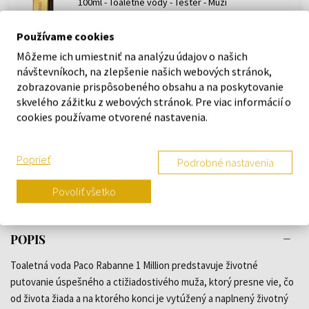
100ml - Toaletné vody - Tester - Muži
Skladom
Používame cookies
57,81 €
Môžeme ich umiestniť na analýzu údajov o našich
návštevníkoch, na zlepšenie našich webových stránok,
zobrazovanie prispôsobeného obsahu a na poskytovanie
skvelého zážitku z webových stránok. Pre viac informácií o
Paco Rabanne 1 Million Toaletná voda
Toaletné vody - Muži
cookies používame otvorené nastavenia.
Skladom
Poprieť
Podrobné nastavenia
9,95 €
91,02 €
od
do
Povoliť všetko
POPIS
Toaletná voda Paco Rabanne 1 Million predstavuje životné
putovanie úspešného a ctižiadostivého muža, ktorý presne vie, čo
od života žiada a na ktorého konci je vytúžený a naplnený životný