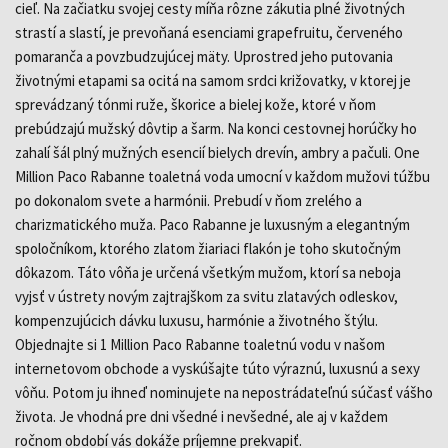
cieľ. Na začiatku svojej cesty míňa rôzne zákutia plné životných
strastí a slastí, je prevoňaná esenciami grapefruitu, červeného
pomaranča a povzbudzujúcej mäty. Uprostred jeho putovania
životnými etapami sa ocitá na samom srdci križovatky, v ktorej je
sprevádzaný tónmi ruže, škorice a bielej kože, ktoré v ňom
prebúdzajú mužský dôvtip a šarm. Na konci cestovnej horúčky ho
zahalí šál plný mužných esencií bielych drevín, ambry a pačuli. One
Million Paco Rabanne toaletná voda umocní v každom mužovi túžbu
po dokonalom svete a harmónii. Prebudí v ňom zrelého a
charizmatického muža. Paco Rabanne je luxusným a elegantným
spoločníkom, ktorého zlatom žiariaci flakón je toho skutočným
dôkazom. Táto vôňa je určená všetkým mužom, ktorí sa neboja
vyjsť v ústrety novým zajtrajškom za svitu zlatavých odleskov,
kompenzujúcich dávku luxusu, harmónie a životného štýlu.
Objednajte si 1 Million Paco Rabanne toaletnú vodu v našom
internetovom obchode a vyskúšajte túto výraznú, luxusnú a sexy
vôňu. Potom ju ihneď nominujete na nepostrádateľnú súčasť vášho
života. Je vhodná pre dni všedné i nevšedné, ale aj v každem
ročnom období vás dokáže príjemne prekvapiť.