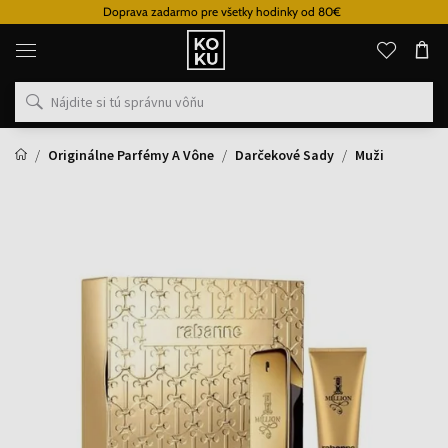
Doprava zadarmo pre všetky hodinky od 80€
Originálne
parfémy
a
hodinky
na
jednom
mieste
Originálne Parfémy A Vône
Darčekové Sady
Muži