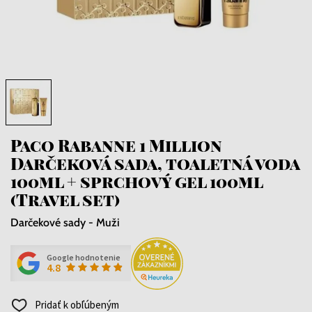
Paco Rabanne 1 Million
Darčeková sada, toaletná voda
100ml + sprchový gel 100ml
(Travel set)
Darčekové sady - Muži
Google hodnotenie
4.8
Pridať k obľúbeným