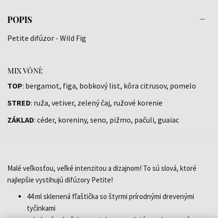
POPIS
Petite difúzor - Wild Fig
MIX VôNí:
TOP
: bergamot, figa, bobkový list, kôra citrusov, pomelo
STRED
: ruža, vetiver, zelený čaj, ružové korenie
ZÁKLAD
: céder, koreniny, seno, pižmo, pačuli, guaiac
Malé veľkosťou, veľké intenzitou a dizajnom! To sú slová, ktoré
najlepšie vystihujú difúzory Petite!
44 ml sklenená fľaštička so štyrmi prírodnými drevenými
tyčinkami