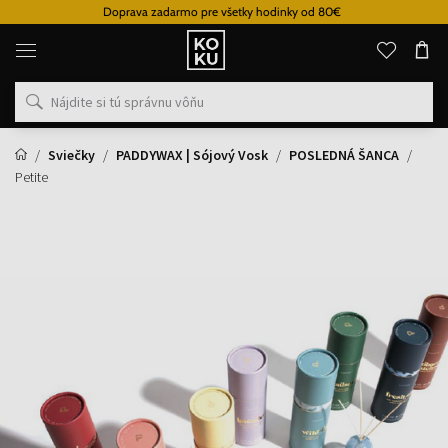
Doprava zadarmo pre všetky hodinky od 80€
Originálne
parfémy
a
hodinky
na
jednom
mieste
Sviečky
PADDYWAX | Sójový Vosk
POSLEDNÁ ŠANCA
Petite