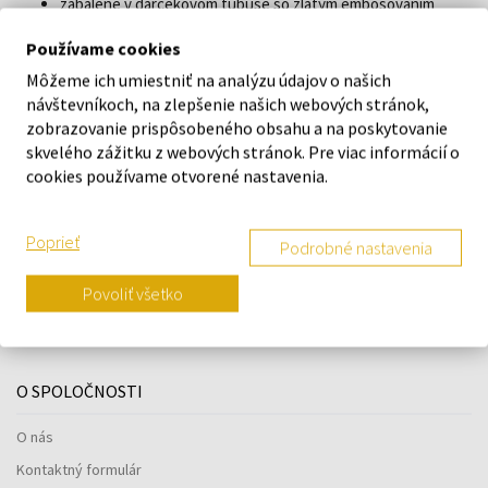
zabalené v darčekovom tubuse so zlatým embosovaním
pre zvýšenie intenzity vône otočte tyčinky
Používame cookies
Môžeme ich umiestniť na analýzu údajov o našich
O ZNAČKE
návštevníkoch, na zlepšenie našich webových stránok,
zobrazovanie prispôsobeného obsahu a na poskytovanie
skvelého zážitku z webových stránok. Pre viac informácií o
cookies používame otvorené nastavenia.
Náš výber na mieru presne pre
vás
Poprieť
Podrobné nastavenia
Povoliť všetko
O SPOLOČNOSTI
O nás
Kontaktný formulár