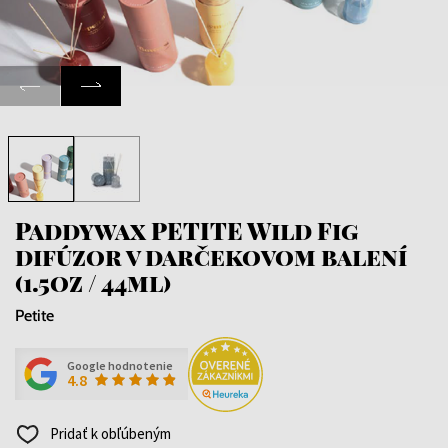
Paddywax PETITE Wild Fig
difúzor v darčekovom balení
(1.5oz / 44ml)
Petite
Google hodnotenie
4.8
Pridať k obľúbeným