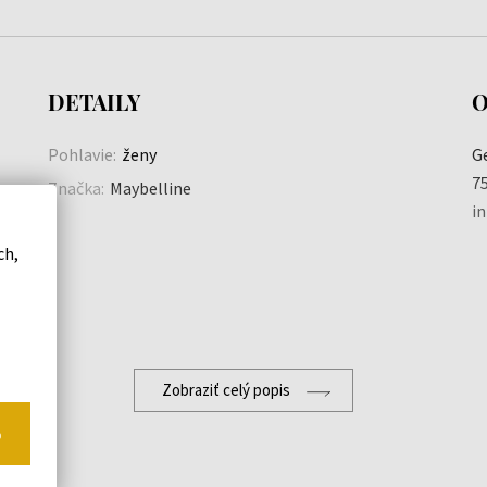
DETAILY
O
Pohlavie:
ženy
G
75
Značka:
Maybelline
i
ch,
Zobraziť celý popis
o