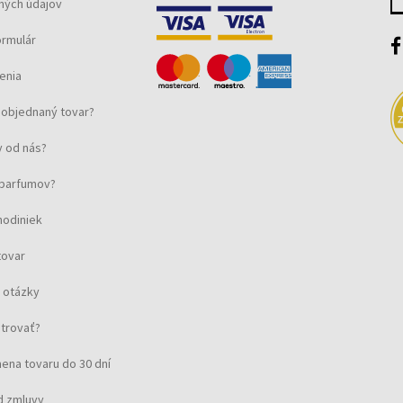
ných údajov
ormulár
enia
objednaný tovar?
 od nás?
u parfumov?
hodiniek
tovar
 otázky
strovať?
ena tovaru do 30 dní
d zmluvy