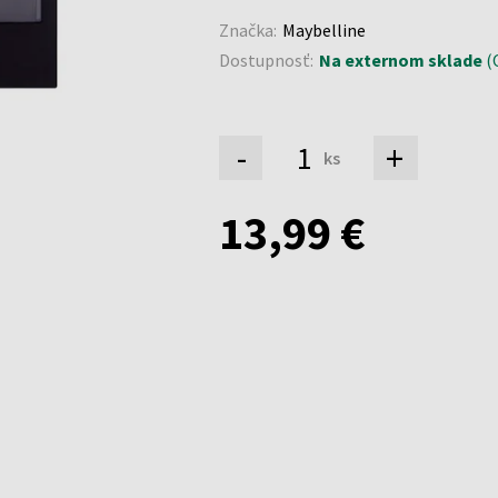
Značka:
Maybelline
Dostupnosť:
Na externom sklade
(O
-
+
ks
13,99 €