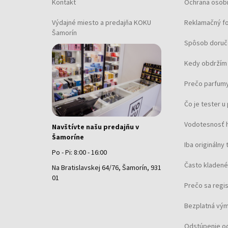
Kontakt
Ochrana osob
Druh produktu: Paletky
Výdajné miesto a predajňa KOKU
Reklamačný f
Typ pleti: pleť normálna
Šamorín
Typ produktu: paletky - tiene - paletky očných
Spôsob doruč
tieňov
Kedy obdržím 
Prečo parfumy
Čo je tester 
Vodotesnosť 
Navštívte našu predajňu v
Šamoríne
Iba originálny 
Po - Pi: 8:00 - 16:00
Často kladené
Na Bratislavskej 64/76, Šamorín, 931
01
Prečo sa regi
Bezplatná vým
Odstúpenie o