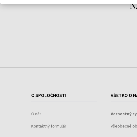
N
Popis
O SPOLOČNOSTI
VŠETKO O N
Vlastnosti:
odtiene sú vhodné na všetky odtiene pleti a
O nás
Vernostný s
každú udalosť,
Kontaktný formulár
Všeobecné o
paletka obsahuje aplikátor na očné tiene.