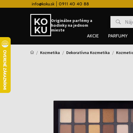
 hodinky od 80€
info@koku.sk
0911 40 40 88
Vernostný systém
Originálne parfémy a
hodinky na jednom
mieste
AKCIE
PARFUMY
Kozmetika
Dekoratívna Kozmetika
Kozmetic