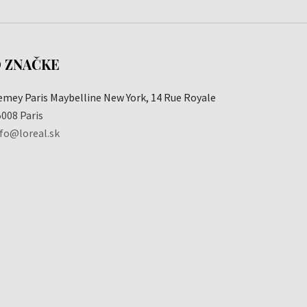
 ZNAČKE
emey Paris Maybelline New York, 14 Rue Royale
008 Paris
nfo@loreal.sk