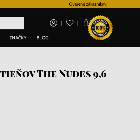
Vernostný systém
Overené zákazníkmi
Doprava zadarm
0,00 €
ZNAČKY
BLOG
tieňov The Nudes 9,6