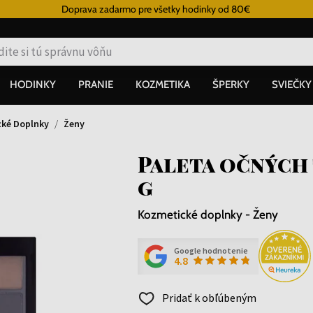
Doprava zadarmo pre všetky hodinky od 80€
HODINKY
PRANIE
KOZMETIKA
ŠPERKY
SVIEČKY
ké Doplnky
Ženy
Paleta očných 
g
Kozmetické doplnky - Ženy
Google hodnotenie
4.8
Pridať k obľúbeným