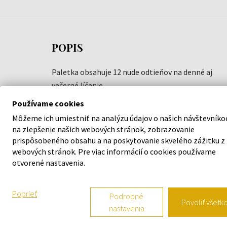
POPIS
Paletka obsahuje 12 nude odtieňov na denné aj
večerné líčenie.
Používame cookies
Ako používať
Môžeme ich umiestniť na analýzu údajov o našich návštevníko
Nanášajte na očné viečka.
na zlepšenie našich webových stránok, zobrazovanie
prispôsobeného obsahu a na poskytovanie skvelého zážitku z
Náš tip
webových stránok. Pre viac informácií o cookies používame
otvorené nastavenia.
Poprieť
Podrobné
Povoliť všetk
nastavenia