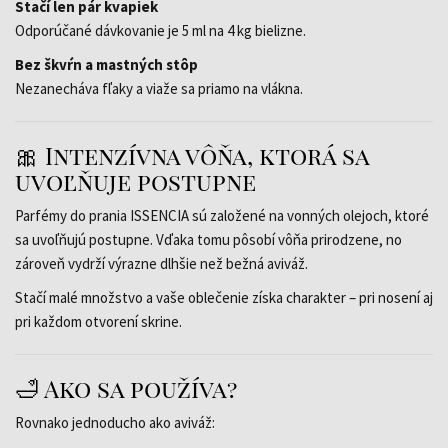
Stačí len pár kvapiek
Odporúčané dávkovanie je 5 ml na 4 kg bielizne.
Bez škvŕn a mastných stôp
Nezanecháva fľaky a viaže sa priamo na vlákna.
🎀 Intenzívna vôňa, ktorá sa
uvoľňuje postupne
Parfémy do prania ISSENCIA sú založené na vonných olejoch, ktoré
sa uvoľňujú postupne. Vďaka tomu pôsobí vôňa prirodzene, no
zároveň vydrží výrazne dlhšie než bežná aviváž.
Stačí malé množstvo a vaše oblečenie získa charakter – pri nosení aj
pri každom otvorení skrine.
🛁 Ako sa používa?
Rovnako jednoducho ako aviváž: