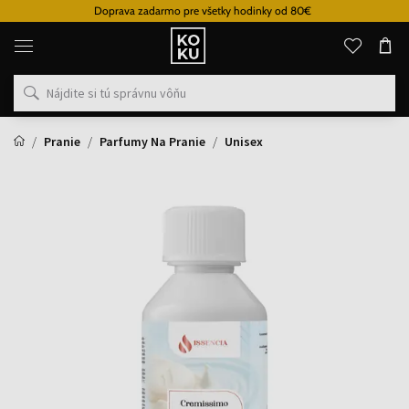
Doprava zadarmo pre všetky hodinky od 80€
Originálne
parfémy
a
hodinky
na
jednom
mieste
Pranie
Parfumy Na Pranie
Unisex