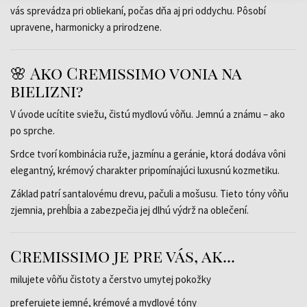
vás sprevádza pri obliekaní, počas dňa aj pri oddychu. Pôsobí
upravene, harmonicky a prirodzene.
🌸 Ako Cremissimo vonia na
bielizni?
V úvode ucítite sviežu, čistú mydlovú vôňu. Jemnú a známu – ako
po sprche.
Srdce tvorí kombinácia ruže, jazmínu a geránie, ktorá dodáva vôni
elegantný, krémový charakter pripomínajúci luxusnú kozmetiku.
Základ patrí santalovému drevu, pačuli a mošusu. Tieto tóny vôňu
zjemnia, prehĺbia a zabezpečia jej dlhú výdrž na oblečení.
Cremissimo je pre vás, ak...
milujete vôňu čistoty a čerstvo umytej pokožky
preferujete jemné, krémové a mydlové tóny