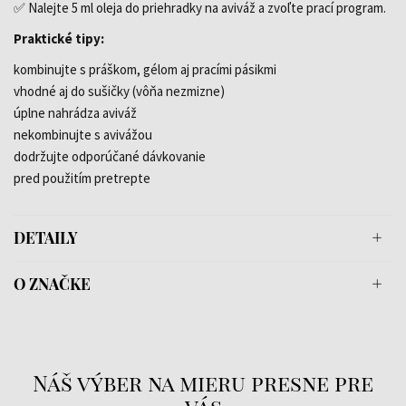
✅ Nalejte 5 ml oleja do priehradky na aviváž a zvoľte prací program.
Praktické tipy:
kombinujte s práškom, gélom aj pracími pásikmi
vhodné aj do sušičky (vôňa nezmizne)
úplne nahrádza aviváž
nekombinujte s avivážou
dodržujte odporúčané dávkovanie
pred použitím pretrepte
DETAILY
O ZNAČKE
Náš výber na mieru presne pre
vás