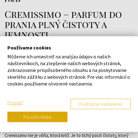
Cremissimo – parfum do
prania plný čistoty a
jemnosti
Cremissimo je vôňa čistoty v jej najjemnejšej podobe. Krémová,
Používame cookies
mydlová a upokojujúca – ako pocit čerstvo umytej pokožky.
Môžeme ich umiestniť na analýzu údajov o našich
návštevníkoch, na zlepšenie našich webových stránok,
Nie je výrazne sladká ani kvetinová. Pôsobí prirodzene, čisto a
zobrazovanie prispôsobeného obsahu a na poskytovanie
elegantne. Presne tak, ako keď otvoríte nové obľúbené mydlo.
skvelého zážitku z webových stránok. Pre viac informácií o
Vôňa, ktorá na bielizni zostáva dlho a vytvára pocit komfortu počas
cookies používame otvorené nastavenia.
celého dňa.
Poprieť
Podrobné nastavenia
Čistá vôňa, ktorá vás upokojí
Povoliť všetko
Pri každom otvorení skrine vás privíta jemná mydlová aróma.
Nenápadná, no pritom príjemne prítomná.
Cremissimo nie je vôňa, ktorá kričí. Je to tichý pocit čistoty, ktorý