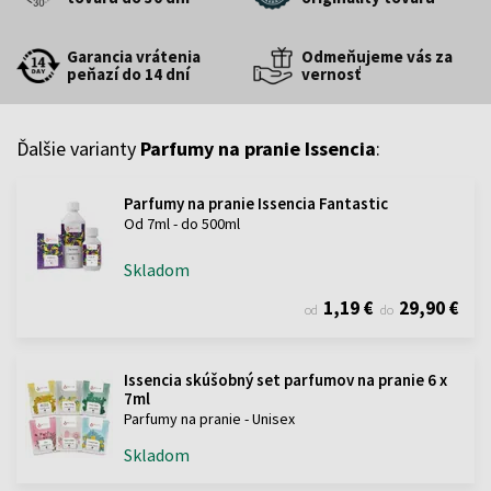
Garancia vrátenia
Odmeňujeme vás za
peňazí do 14 dní
vernosť
Ďalšie varianty
Parfumy na pranie Issencia
:
Parfumy na pranie Issencia Fantastic
Od 7ml - do 500ml
Skladom
1,19 €
29,90 €
od
do
Issencia skúšobný set parfumov na pranie 6 x
7ml
Parfumy na pranie - Unisex
Skladom