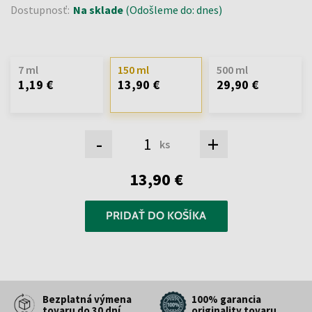
Dostupnosť:
Na sklade
(Odošleme do: dnes)
7 ml
150 ml
500 ml
1,19 €
13,90 €
29,90 €
-
+
ks
13,90 €
PRIDAŤ DO KOŠÍKA
Bezplatná výmena
100% garancia
tovaru do 30 dní
originality tovaru