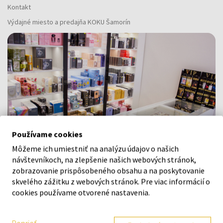
Kontakt
Výdajné miesto a predajňa KOKU Šamorín
Používame cookies
Môžeme ich umiestniť na analýzu údajov o našich
návštevníkoch, na zlepšenie našich webových stránok,
zobrazovanie prispôsobeného obsahu a na poskytovanie
skvelého zážitku z webových stránok. Pre viac informácií o
Navštívte našu predajňu v Šamoríne
cookies používame otvorené nastavenia.
Po - Pi: 8:00 - 16:00
Na Bratislavskej 64/76, Šamorín, 931 01
Poprieť