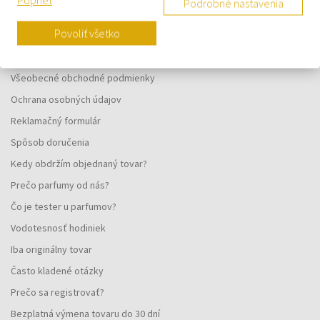
Podrobné nastavenia
VŠETKO O NÁKUPE
Povoliť všetko
Vernostný systém
Všeobecné obchodné podmienky
Ochrana osobných údajov
Reklamačný formulár
Spôsob doručenia
Kedy obdržím objednaný tovar?
Prečo parfumy od nás?
Čo je tester u parfumov?
Vodotesnosť hodiniek
Iba originálny tovar
Často kladené otázky
Prečo sa registrovať?
Bezplatná výmena tovaru do 30 dní