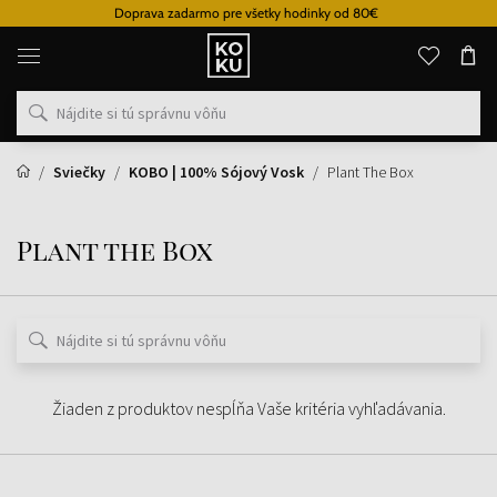
Doprava zadarmo pre všetky hodinky od 80€
Originálne
parfémy
a
hodinky
na
jednom
mieste
Sviečky
KOBO | 100% Sójový Vosk
Plant The Box
Plant the Box
Žiaden z produktov nespĺňa Vaše kritéria vyhľadávania.