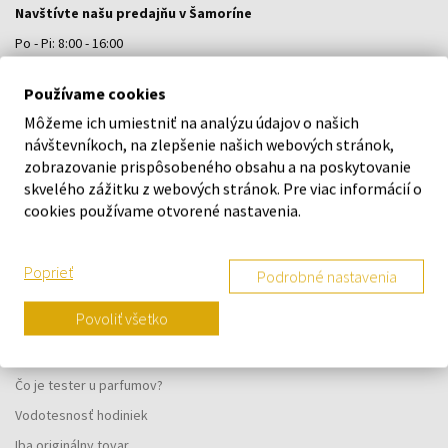
Navštívte našu predajňu v Šamoríne
Po - Pi: 8:00 - 16:00
Na Bratislavskej 64/76, Šamorín, 931 01
Používame cookies
Môžeme ich umiestniť na analýzu údajov o našich
VŠETKO O NÁKUPE
návštevníkoch, na zlepšenie našich webových stránok,
zobrazovanie prispôsobeného obsahu a na poskytovanie
Vernostný systém
skvelého zážitku z webových stránok. Pre viac informácií o
Všeobecné obchodné podmienky
cookies používame otvorené nastavenia.
Ochrana osobných údajov
Reklamačný formulár
Poprieť
Podrobné nastavenia
Spôsob doručenia
Povoliť všetko
Kedy obdržím objednaný tovar?
Prečo parfumy od nás?
Čo je tester u parfumov?
Vodotesnosť hodiniek
Iba originálny tovar