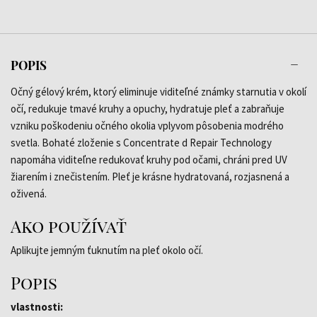
POPIS
Očný gélový krém, ktorý eliminuje viditeľné známky starnutia v okolí
očí, redukuje tmavé kruhy a opuchy, hydratuje pleť a zabraňuje
vzniku poškodeniu očného okolia vplyvom pôsobenia modrého
svetla. Bohaté zloženie s Concentrate d Repair Technology
napomáha viditeľne redukovať kruhy pod očami, chráni pred UV
žiarením i znečistením. Pleť je krásne hydratovaná, rozjasnená a
oživená.
Ako používať
Aplikujte jemným ťuknutím na pleť okolo očí.
Popis
vlastnosti: