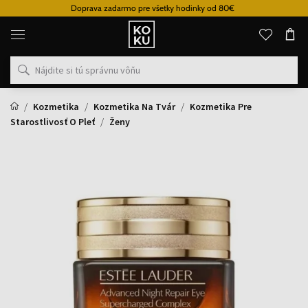
Doprava zadarmo pre všetky hodinky od 80€
Originálne
parfémy
a
hodinky
na
jednom
mieste
Kozmetika
Kozmetika Na Tvár
Kozmetika Pre
Starostlivosť O Pleť
Ženy