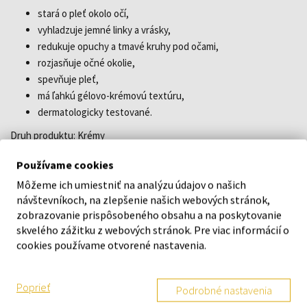
stará o pleť okolo očí,
vyhladzuje jemné linky a vrásky,
redukuje opuchy a tmavé kruhy pod očami,
rozjasňuje očné okolie,
spevňuje pleť,
má ľahkú gélovo-krémovú textúru,
dermatologicky testované.
Druh produktu: Krémy
Konzistencia: Krémový
Používame cookies
Příznaky: Luxusná
Môžeme ich umiestniť na analýzu údajov o našich
návštevníkoch, na zlepšenie našich webových stránok,
Typ pleti: pleť normálna - pleť suchá - pleť zrelá - prvé vrásky
zobrazovanie prispôsobeného obsahu a na poskytovanie
Typ produktu: krémy - očné krémy
skvelého zážitku z webových stránok. Pre viac informácií o
cookies používame otvorené nastavenia.
Účinok: Na hydratáciu - Regenerácia
Poprieť
Podrobné nastavenia
DETAILY