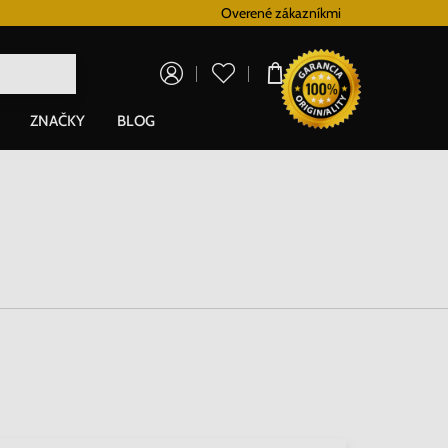
Vernostný systém
Overené zákazníkmi
Doprava zadarm
0,00 €
ZNAČKY
BLOG