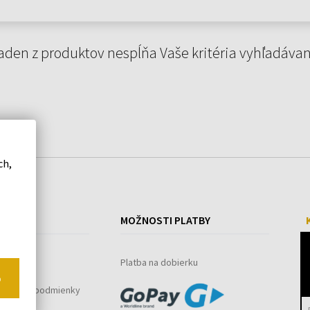
aden z produktov nespĺňa Vaše kritéria vyhľadávan
ch,
ÁKUPE
MOŽNOSTI PLATBY
ystém
Platba na dobierku
o
bchodné podmienky