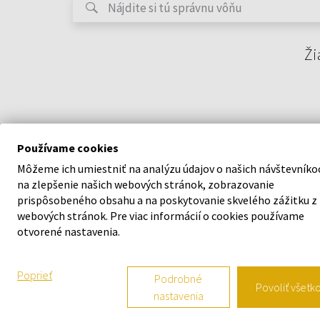
Ži
Používame cookies
Môžeme ich umiestniť na analýzu údajov o našich návštevníko
na zlepšenie našich webových stránok, zobrazovanie
prispôsobeného obsahu a na poskytovanie skvelého zážitku z
webových stránok. Pre viac informácií o cookies používame
O SPOLOČNOSTI
VŠETKO O N
otvorené nastavenia.
O nás
Vernostný s
Poprieť
Podrobné
Povoliť všetk
nastavenia
Kontaktný formulár
Všeobecné o