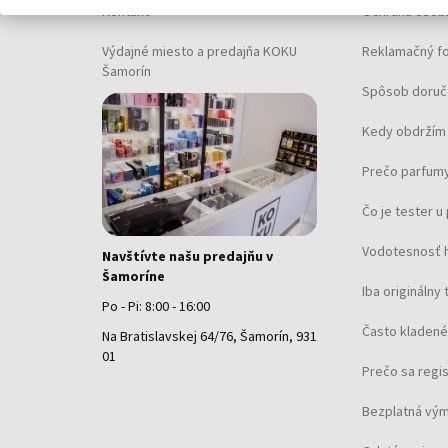
Kontakt
Ochrana osob
Výdajné miesto a predajňa KOKU
Reklamačný f
Šamorín
Spôsob doruč
Kedy obdržím 
Prečo parfumy
Čo je tester 
Vodotesnosť 
Navštívte našu predajňu v
Šamoríne
Iba originálny 
Po - Pi: 8:00 - 16:00
Často kladené
Na Bratislavskej 64/76, Šamorín, 931
01
Prečo sa regi
Bezplatná vým