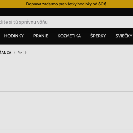
Doprava zadarmo pre všetky hodinky od 80€
HODINKY
PRANIE
KOZMETIKA
ŠPERKY
SVIEČKY
ŠANCA
Relish