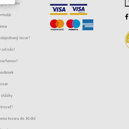
ných údajov
ormulár
enia
objednaný tovar?
 od nás?
u parfumov?
hodiniek
tovar
 otázky
strovať?
ena tovaru do 30 dní