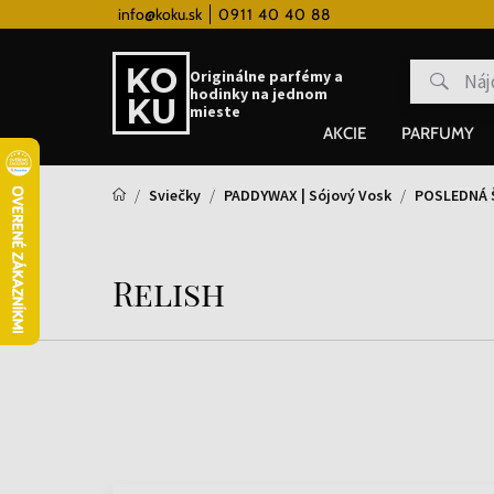
 hodinky od 80€
info@koku.sk
0911 40 40 88
Vernostný systém
Originálne parfémy a
hodinky na jednom
mieste
AKCIE
PARFUMY
Sviečky
PADDYWAX | Sójový Vosk
POSLEDNÁ 
Relish