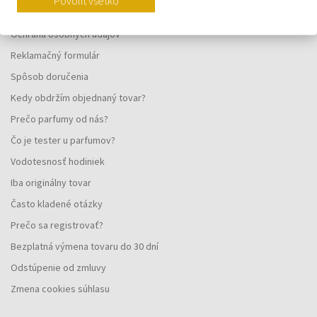
Povoliť všetko
Všeobecné obchodné podmienky
Ochrana osobných údajov
Reklamačný formulár
Spôsob doručenia
Kedy obdržím objednaný tovar?
Prečo parfumy od nás?
Čo je tester u parfumov?
Vodotesnosť hodiniek
Iba originálny tovar
Často kladené otázky
Prečo sa registrovať?
Bezplatná výmena tovaru do 30 dní
Odstúpenie od zmluvy
Zmena cookies súhlasu