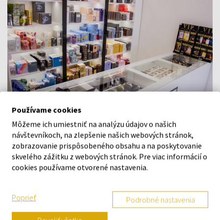
Používame cookies
Môžeme ich umiestniť na analýzu údajov o našich
návštevníkoch, na zlepšenie našich webových stránok,
Navštívte našu predajňu v Šamoríne
zobrazovanie prispôsobeného obsahu a na poskytovanie
Po - Pi: 8:00 - 16:00
skvelého zážitku z webových stránok. Pre viac informácií o
Na Bratislavskej 64/76, Šamorín, 931 01
cookies používame otvorené nastavenia.
VŠETKO O NÁKUPE
Poprieť
Podrobné nastavenia
Vernostný systém