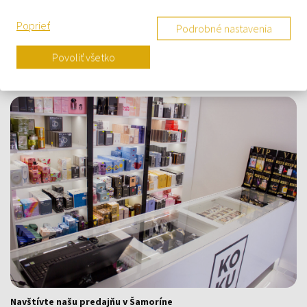
O nás
Poprieť
Podrobné nastavenia
Kontaktný formulár
Povoliť všetko
Kontakt
Výdajné miesto a predajňa KOKU Šamorín
Navštívte našu predajňu v Šamoríne