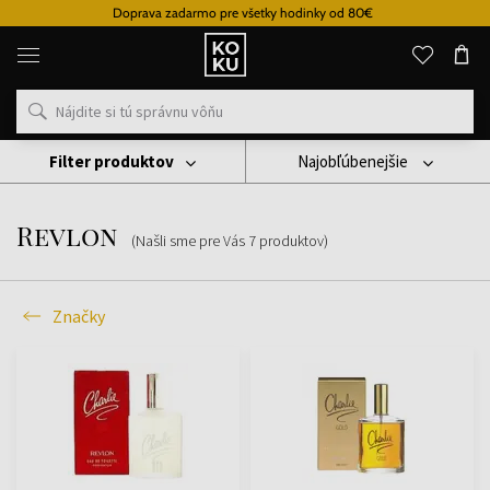
Doprava zadarmo pre všetky hodinky od 80€
Originálne
parfémy
a
hodinky
na
jednom
mieste
Filter produktov
Najobľúbenejšie
Značky
Revlon
Revlon
(Našli sme pre Vás
7
produktov
)
Značky