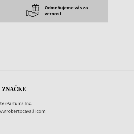
Odmeňujeme vás za
vernosť
 ZNAČKE
nterParfums Inc.
ww.robertocavalli.com