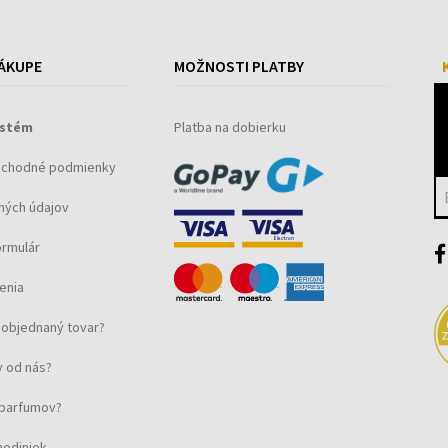
ÁKUPE
MOŽNOSTI PLATBY
ystém
Platba na dobierku
bchodné podmienky
ných údajov
ormulár
enia
objednaný tovar?
 od nás?
u parfumov?
hodiniek