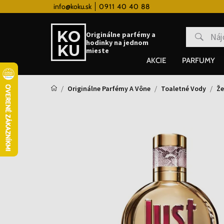
 hodinky od 80€
info@koku.sk
0911 40 40 88
Vernostný systém
Originálne parfémy a
hodinky na jednom
mieste
AKCIE
PARFUMY
Originálne Parfémy A Vône
Toaletné Vody
Že