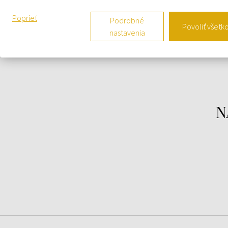
žiadostivosť, jednoducho túžba, jednoducho
Cavalli. Je to krémová sexy kvetinová kompozícia.
Poprieť
Podrobné
Povoliť všetk
Otvára sa oslňujúcimi hornými tónmi z neroli,
nastavenia
esenciálneho oleja extrahovaného z kvetov
horského pomarančovníka. Nasledujú príťažlivé
tóny v srdci zo vzácneho tahitského tiaré. Tento
lákavý kvetinový mix zakončujú krémové akordy
palisandrového dreva, ktorý dodáva silu a
vznešenosť. Svieža, intenzívna a príťažlivá, Just
N
Cavalli je vôňa mladosti a zvodnosti.