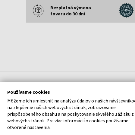
Bezplatná výmena
tovaru do 30 dní
POPIS
Používame cookies
Môžeme ich umiestniť na analýzu údajov o našich návštevníko
Zvodná vôňa vznášajúca sa vzduchom. Nevedome
na zlepšenie našich webových stránok, zobrazovanie
povedomá. Úplné prepojenie. Nie je možné si ju
prispôsobeného obsahu a na poskytovanie skvelého zážitku z
nevšimnúť, nieto ju ignorovať. Ako uhryznutie
webových stránok. Pre viac informácií o cookies používame
otvorené nastavenia.
lásky. Pulz sa zrýchľuje. Je to jednoducho