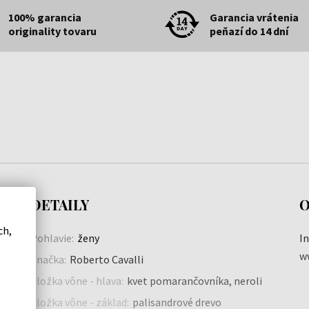
100% garancia
Garancia vrátenia
originality tovaru
peňazí do 14 dní
DETAILY
O
ch,
Pohlavie:
ženy
I
w
Značka:
Roberto Cavalli
Zložka vône - hlava:
kvet pomarančovníka, neroli
Zložka vône - základ:
palisandrové drevo