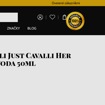
Vernostný systém
Overené zákazníkmi
Doprava zadarm
0,00 €
ZNAČKY
BLOG
i Just Cavalli Her
voda 50ml