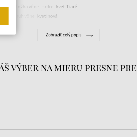
Zložka vône - srdce:
kvet Tiaré
Druh vône:
kvetinová
o
Zobraziť celý popis
áš výber na mieru presne pre