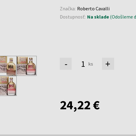
Značka:
Roberto Cavalli
Dostupnosť:
Na sklade
(Odošleme do
-
+
ks
24,22 €