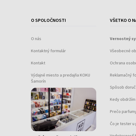
O SPOLOČNOSTI
VŠETKO O N
O nás
Vernostný s
Kontaktný formulár
Všeobecné o
Kontakt
Ochrana osob
Výdajné miesto a predajňa KOKU
Reklamačný f
Šamorín
Spôsob doruč
Kedy obdržím 
Prečo parfumy
Čo je tester 
Vodotesnosť 