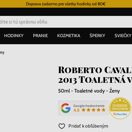
Doprava zadarmo pre všetky hodinky od 80€
HODINKY
PRANIE
KOZMETIKA
ŠPERKY
SVIEČKY
ny
Roberto Cavall
2013 Toaletná 
50ml - Toaletné vody - Ženy
Google hodnotenie
4.8
Pridať k obľúbeným