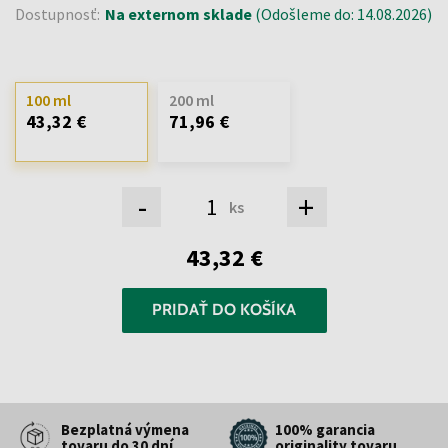
Dostupnosť:
Na externom sklade
(Odošleme do: 14.08.2026)
100 ml
200 ml
43,32 €
71,96 €
-
+
ks
43,32 €
PRIDAŤ DO KOŠÍKA
Bezplatná výmena
100% garancia
tovaru do 30 dní
originality tovaru