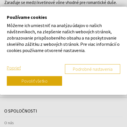
Zaraďuje se medzi kvetinové vône vhodné pre romantické duše.
Používame cookies
DETAILY
Môžeme ich umiestniť na analýzu údajov o našich
návštevníkoch, na zlepšenie našich webových stránok,
O ZNAČKE
zobrazovanie prispôsobeného obsahu a na poskytovanie
skvelého zážitku z webových stránok. Pre viac informácií o
cookies používame otvorené nastavenia.
Náš výber na mieru presne pre
Poprieť
Podrobné nastavenia
vás
Povoliť všetko
O SPOLOČNOSTI
O nás