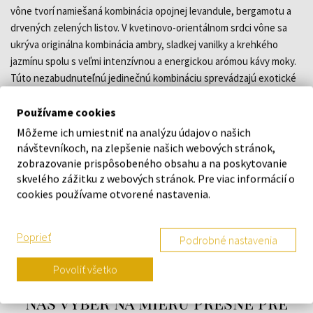
vône tvorí namiešaná kombinácia opojnej levandule, bergamotu a
drvených zelených listov. V kvetinovo-orientálnom srdci vône sa
ukrýva originálna kombinácia ambry, sladkej vanilky a krehkého
jazmínu spolu s veľmi intenzívnou a energickou arómou kávy moky.
Túto nezabudnuteľnú jedinečnú kombináciu sprevádzajú exotické
esencie cédra a charizmatického santalového dreva. Vôňa Rochas
Man sa hodí najmä pre večerné nosenie. Parfém Rochas Rochas
Používame cookies
Man oslavuje mužnosť a energiu vo vyváženom citlivom kontraste
Môžeme ich umiestniť na analýzu údajov o našich
jemnosti. Nezabudnuteľná vitálna vôňa pre muža-lovca.
návštevníkoch, na zlepšenie našich webových stránok,
zobrazovanie prispôsobeného obsahu a na poskytovanie
skvelého zážitku z webových stránok. Pre viac informácií o
DETAILY
cookies používame otvorené nastavenia.
O ZNAČKE
Poprieť
Podrobné nastavenia
Povoliť všetko
Náš výber na mieru presne pre