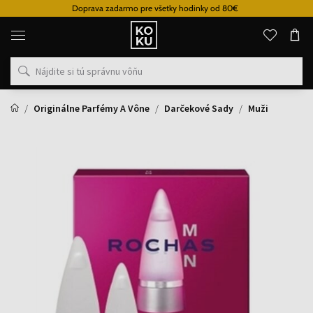
Doprava zadarmo pre všetky hodinky od 80€
Originálne
parfémy
a
hodinky
na
jednom
mieste
Originálne Parfémy A Vône
Darčekové Sady
Muži