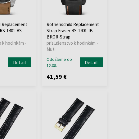
d Replacement
Rothenschild Replacement
 RS-1401-AS-
Strap Eraser RS-1401-IB-
BKOR-Strap
o k hodinkám -
príslušenstvo k hodinkám -
Muži
o
Odošleme do
Detail
Detail
12.08.
41,59 €