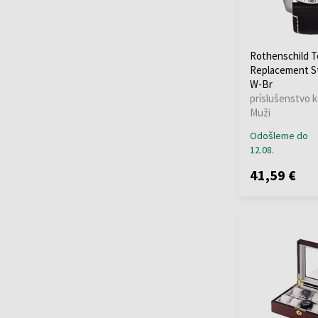
Rothenschild 
Replacement St
W-Br
príslušenstvo k
Muži
Odošleme do
12.08.
41,59 €