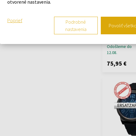
otvorené nastavenia.
Rothenschild W
Poprieť
Podrobné
Ginko RS-2320-
Povoliť všetk
nastavenia
príslušenstvo 
Odošleme do
12.08.
75,95 €