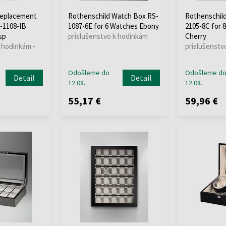
Replacement
Rothenschild Watch Box RS-
Rothenschil
S-1108-IB
1087-6E for 6 Watches Ebony
2105-8C for 
sp
príslušenstvo k hodinkám
Cherry
 hodinkám -
príslušenstv
Odošleme do
Odošleme d
Detail
Detail
12.08.
12.08.
55,17 €
59,96 €