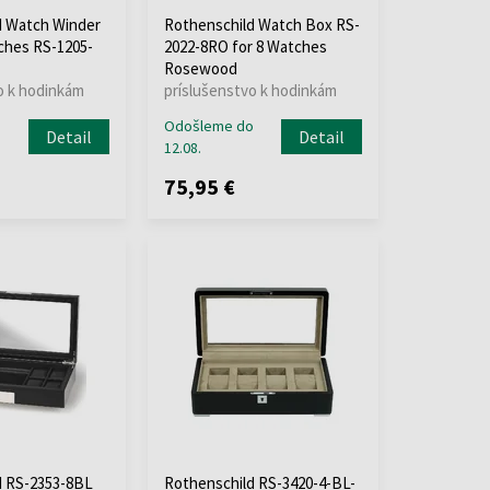
d Watch Winder
Rothenschild Watch Box RS-
tches RS-1205-
2022-8RO for 8 Watches
Rosewood
o k hodinkám
príslušenstvo k hodinkám
o
Odošleme do
Detail
Detail
12.08.
75,95 €
d RS-2353-8BL
Rothenschild RS-3420-4-BL-