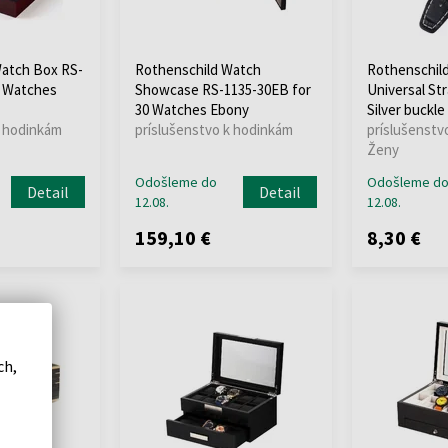
Watch Box RS-
Rothenschild Watch
Rothenschild
0 Watches
Showcase RS-1135-30EB for
Universal St
30 Watches Ebony
Silver buckle
k hodinkám
príslušenstvo k hodinkám
príslušenstv
Ženy
Odošleme do
Odošleme d
Detail
Detail
12.08.
12.08.
159,10 €
8,30 €
ch,