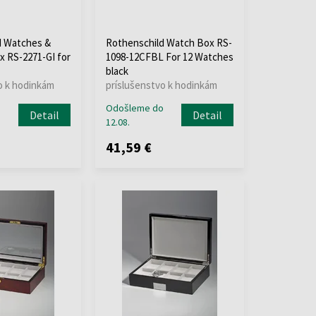
d Watches &
Rothenschild Watch Box RS-
x RS-2271-GI for
1098-12CFBL For 12 Watches
black
o k hodinkám
príslušenstvo k hodinkám
o
Odošleme do
Detail
Detail
12.08.
41,59 €