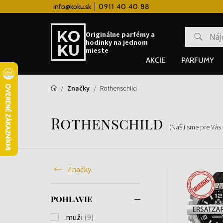
ém
info@koku.sk
Doprava zadarmo pre všetky hodinky od 80
0911 40 40 88
Originálne parfémy a
hodinky na jednom
mieste
AKCIE
PARFUMY
Značky
Rothenschild
Rothenschild
(Našli sme pre Vás
Značky
POHLAVIE
muži
(9)