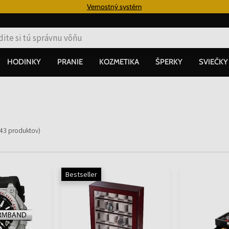
€
Vernostný systém
HODINKY
PRANIE
KOZMETIKA
ŠPERKY
SVIEČKY
43
produktov
)
Bestseller