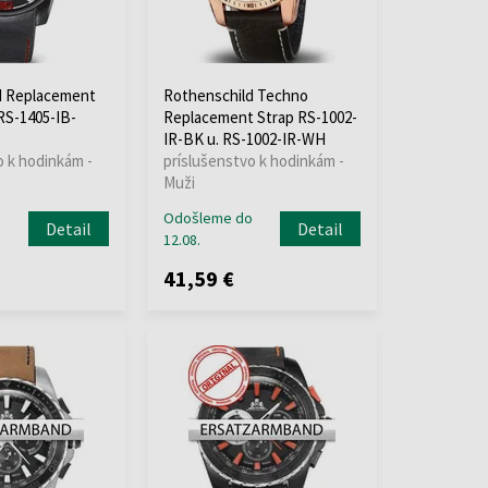
d Replacement
Rothenschild Techno
RS-1405-IB-
Replacement Strap RS-1002-
IR-BK u. RS-1002-IR-WH
o k hodinkám -
príslušenstvo k hodinkám -
Muži
o
Odošleme do
Detail
Detail
12.08.
41,59 €