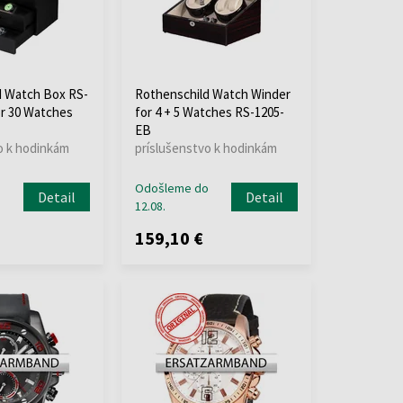
d Watch Box RS-
Rothenschild Watch Winder
r 30 Watches
for 4 + 5 Watches RS-1205-
EB
o k hodinkám
príslušenstvo k hodinkám
o
Odošleme do
Detail
Detail
12.08.
159,10 €