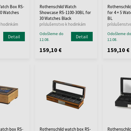
Watch Box RS-
Rothenschild Watch
Rothenschil
10 Watches
Showcase RS-1100-30BL for
for 4 + 5 Wa
30 Watches Black
BL
k hodinkám
príslušenstvo k hodinkám
príslušenstv
Odošleme do
Odošleme d
Detail
Detail
12.08.
12.08.
159,10 €
159,10 €
atch box RS-
Rothenschild watch box RS-
Rothenschil