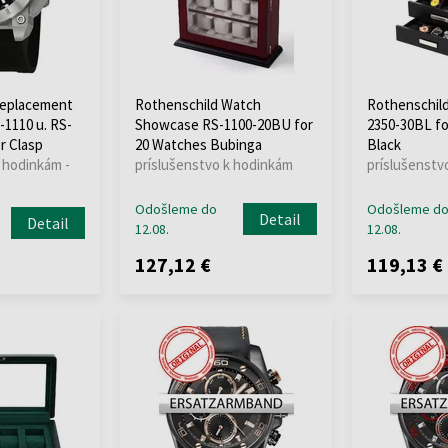
Replacement
Rothenschild Watch
Rothenschil
-1110 u. RS-
Showcase RS-1100-20BU for
2350-30BL fo
er Clasp
20 Watches Bubinga
Black
 hodinkám -
príslušenstvo k hodinkám
príslušenstv
Odošleme do
Odošleme d
Detail
Detail
12.08.
12.08.
127,12 €
119,13 €