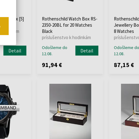
atch Box [5]
Rothenschild Watch Box RS-
Rothenschil
5G
2350-20BL for 20 Watches
Jewellery Bo
o
k hodinkám
Black
8 Watches
príslušenstvo k hodinkám
príslušenstv
Odošleme do
Odošleme d
Detail
Detail
12.08.
12.08.
91,94 €
87,15 €