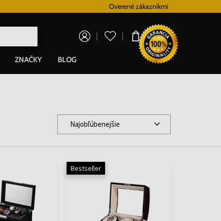
Doprava zadarmo pre všetky hodinky od 80€
Overené zákazníkmi
V
0,00 €
ZNAČKY
BLOG
Najobľúbenejšie
Bestseller