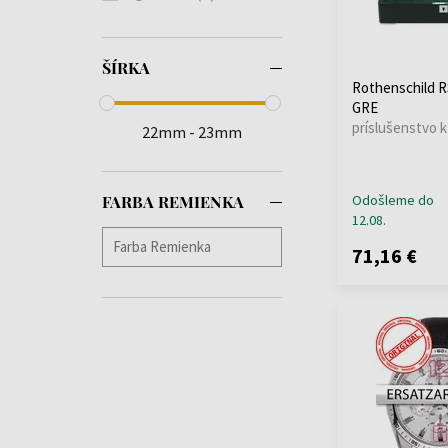
ŠÍRKA
Rothenschild R
GRE
príslušenstvo 
22mm - 23mm
Odošleme do
FARBA REMIENKA
12.08.
71,16 €