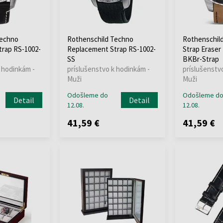
Techno
Rothenschild Techno
Rothenschil
rap RS-1002-
Replacement Strap RS-1002-
Strap Eraser
SS
BKBr-Strap
 hodinkám -
príslušenstvo k hodinkám -
príslušenstv
Muži
Muži
Odošleme do
Odošleme d
Detail
Detail
12.08.
12.08.
41,59 €
41,59 €