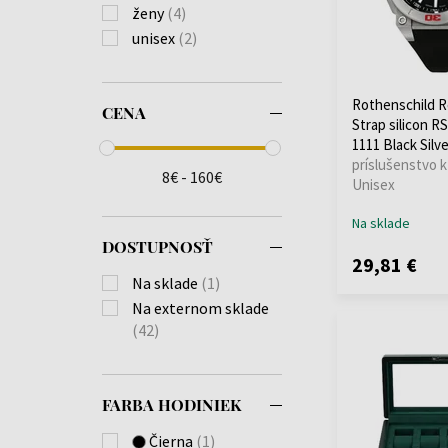
ženy
(4)
unisex
(2)
Rothenschild 
CENA
Strap silicon RS
1111 Black Silv
príslušenstvo k
8€ - 160€
Unisex
Na sklade
DOSTUPNOSŤ
29,81 €
Na sklade
(1)
Na externom sklade
(42)
FARBA HODINIEK
Čierna
(1)