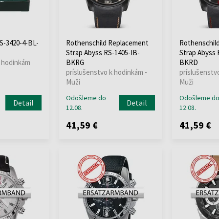
S-3420-4-BL-
Rothenschild Replacement
Rothenschil
Strap Abyss RS-1405-IB-
Strap Abyss 
k hodinkám
BKRG
BKRD
príslušenstvo k hodinkám -
príslušenstv
Muži
Muži
Odošleme do
Odošleme d
Detail
Detail
12.08.
12.08.
41,59 €
41,59 €