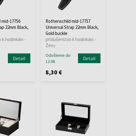
 mid-17756
Rothenschild mid-17757
rap 22mm Black,
Universal Strap 22mm Black,
Gold buckle
o k hodinkám -
príslušenstvo k hodinkám -
Ženy
o
Odošleme do
Detail
Detail
12.08.
8,30 €