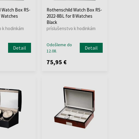
d Watch Box RS-
Rothenschild Watch Box RS-
8 Watches
2022-8BL for 8 Watches
Black
o k hodinkám
príslušenstvo k hodinkám
o
Odošleme do
Detail
Detail
12.08.
75,95 €