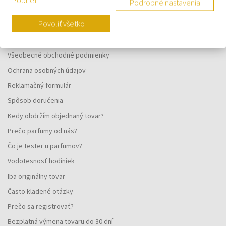
Podrobné nastavenia
VŠETKO O NÁKUPE
Povoliť všetko
Vernostný systém
Všeobecné obchodné podmienky
Ochrana osobných údajov
Reklamačný formulár
Spôsob doručenia
Kedy obdržím objednaný tovar?
Prečo parfumy od nás?
Čo je tester u parfumov?
Vodotesnosť hodiniek
Iba originálny tovar
Často kladené otázky
Prečo sa registrovať?
Bezplatná výmena tovaru do 30 dní