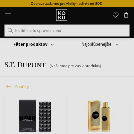
Doprava zadarmo pre všetky hodinky od 80€
Originálne
parfémy
a
hodinky
na
jednom
mieste
Filter produktov
Najobľúbenejšie
Značky
S.T. Dupont
S.T. Dupont
(Našli sme pre Vás
2
produkty
)
Značky