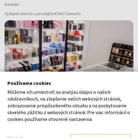
Kontakt
Výdajné miesto a predajňa KOKU Šamorín
Používame cookies
Môžeme ich umiestniť na analýzu údajov o našich
návštevníkoch, na zlepšenie našich webových stránok,
zobrazovanie prispôsobeného obsahu a na poskytovanie
skvelého zážitku z webových stránok. Pre viac informácií o
Navštívte našu predajňu v Šamoríne
cookies používame otvorené nastavenia.
Po - Pi: 8:00 - 16:00
Na Bratislavskej 64/76, Šamorín, 931 01
Poprieť