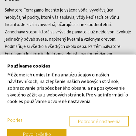
Salvatore Ferragamo Incanto je vzácna vôňa, vyvolávajúca
neobyčajné pocity, ktoré vás zaplavia, vždy keď zacítite vôňu
Incanto. Je živá a zmyselná, očarujúca a nezabudnuteľná.
Zanecháva stopu, ktorá sa vrýva do pamäte a už nejde von. Evokuje
jedinečný pôvab sveta, naplnený kvetmi a vzácnym drevom.
Podmaňuje si všetko a všetkých okolo seba. Parfém Salvatore
Ferragamo Incanto je duch zmyselnosti, naplnený žiarivou
energiou. Žena Incanto je ako rozprávková bytosť, prevtelená do
Používame cookies
dnešnej podoby. Žije svoje sny a nechá sa unášať očarujúcim vírom
Môžeme ich umiestniť na analýzu údajov o našich
rozkoše a neutíchajúcej energie. Žiarivá a zmyselná, okúzľujúca a
návštevníkoch, na zlepšenie našich webových stránok,
sršiaca energiou. Svojou prítomnosťou rozžiari všetkých okolo
zobrazovanie prispôsobeného obsahu a na poskytovanie
seba. Žije naplno a vie si vychutnávať život plnými dúškami. Takáto
skvelého zážitku z webových stránok. Pre viac informácií o
je žena Incanto.
cookies používame otvorené nastavenia.
DETAILY
Poprieť
Podrobné nastavenia
O ZNAČKE
Povoliť všetko