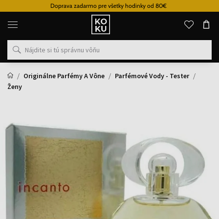
Doprava zadarmo pre všetky hodinky od 80€
Originálne
parfémy
a
hodinky
na
jednom
mieste
Originálne Parfémy A Vône
Parfémové Vody - Tester
Ženy