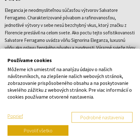
Elegancia je neodmysliteľnou súčasťou výtvorov Salvatore
Ferragamo. Charakterizované pôvabom a rafinovanosťou,
jednotlivé výtvory v sebe nesú bezchybný vkus, ktorý značku z
Florencie preslávil na celom svete. Ako poctu tejto sofistikovanosti
Salvatore Ferragamo uvádza vôňu Signorina Eleganza, luxusnú
vôňu ako oslavu ženského pôvabu a zvodnosti. Výrazné svieže tóny
grapefruitu a hrušky predstavujú živé a povzbudivé zoznámenie s
Používame cookies
vôňou. Mandľový prášok a lupienky zlatého osmantusu tvoria
Môžeme ich umiestniť na analýzu údajov o našich
delikátne, no intenzívne srdce, ozvláštnené pôžitkom prinášajúcim
návštevníkoch, na zlepšenie našich webových stránok,
luxus. Pačuli a biela koža v základe prinášajú efekt sladkastej,
zobrazovanie prispôsobeného obsahu a na poskytovanie
pretrvávajúcej vône na pokožke.
skvelého zážitku z webových stránok. Pre viac informácií o
cookies používame otvorené nastavenia.
DETAILY
Poprieť
Podrobné nastavenia
O ZNAČKE
Povoliť všetko