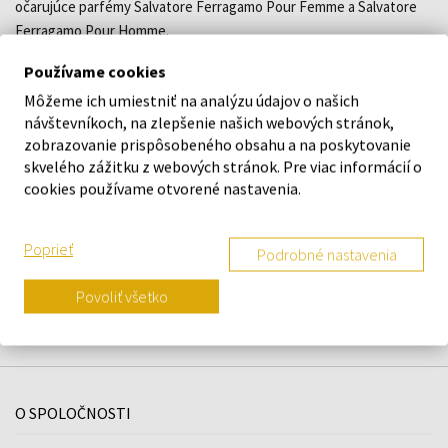
očarujúce parfémy Salvatore Ferragamo Pour Femme a Salvatore
Ferragamo Pour Homme.
Používame cookies
DETAILY
Môžeme ich umiestniť na analýzu údajov o našich
návštevníkoch, na zlepšenie našich webových stránok,
zobrazovanie prispôsobeného obsahu a na poskytovanie
O ZNAČKE
skvelého zážitku z webových stránok. Pre viac informácií o
cookies používame otvorené nastavenia.
Poprieť
Náš výber na mieru presne pre
Podrobné nastavenia
vás
Povoliť všetko
O SPOLOČNOSTI