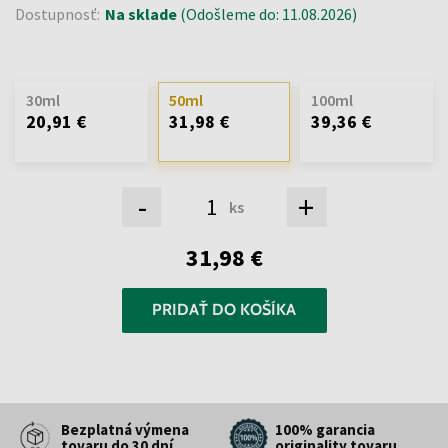
Dostupnosť:
Na sklade
(Odošleme do: 11.08.2026)
30ml
50ml
100ml
20,91 €
31,98 €
39,36 €
-
+
ks
31,98 €
PRIDAŤ DO KOŠÍKA
Bezplatná výmena
100% garancia
tovaru do 30 dní
originality tovaru