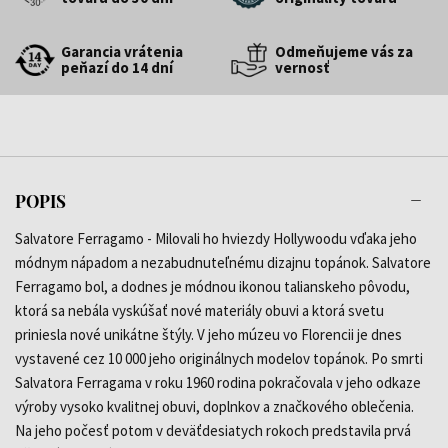
Garancia vrátenia
Odmeňujeme vás za
peňazí do 14 dní
vernosť
POPIS
Salvatore Ferragamo - Milovali ho hviezdy Hollywoodu vďaka jeho
módnym nápadom a nezabudnuteľnému dizajnu topánok. Salvatore
Ferragamo bol, a dodnes je módnou ikonou talianskeho pôvodu,
ktorá sa nebála vyskúšať nové materiály obuvi a ktorá svetu
priniesla nové unikátne štýly. V jeho múzeu vo Florencii je dnes
vystavené cez 10 000 jeho originálnych modelov topánok. Po smrti
Salvatora Ferragama v roku 1960 rodina pokračovala v jeho odkaze
výroby vysoko kvalitnej obuvi, doplnkov a značkového oblečenia.
Na jeho počesť potom v deväťdesiatych rokoch predstavila prvá