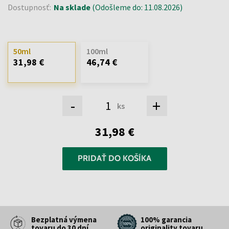
Dostupnosť:
Na sklade
(Odošleme do: 11.08.2026)
50ml
100ml
31,98 €
46,74 €
-
+
ks
31,98 €
PRIDAŤ DO KOŠÍKA
Bezplatná výmena
100% garancia
tovaru do 30 dní
originality tovaru