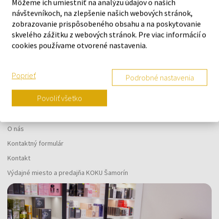
Môžeme ich umiestniť na analýzu údajov o našich
návštevníkoch, na zlepšenie našich webových stránok,
zobrazovanie prispôsobeného obsahu a na poskytovanie
Náš výber na mieru presne pre
skvelého zážitku z webových stránok. Pre viac informácií o
vás
cookies používame otvorené nastavenia.
Poprieť
Podrobné nastavenia
Povoliť všetko
O SPOLOČNOSTI
O nás
Kontaktný formulár
Kontakt
Výdajné miesto a predajňa KOKU Šamorín