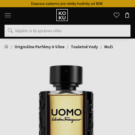
Doprava zadarmo pre všetky hodinky od 80€
Originálne
parfémy
a
hodinky
na
jednom
mieste
Originálne Parfémy A Vône
Toaletné Vody
Muži