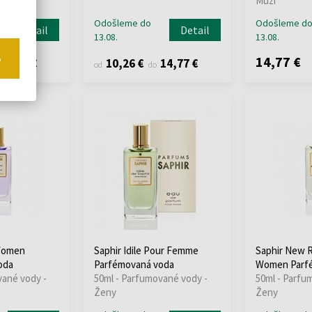
Muži
Odošleme do
Odošleme d
Detail
Detail
13.08.
13.08.
o
14,77 €
25,83 €
10,26 €
14,77 €
od
do
Women
Saphir Idile Pour Femme
Saphir New 
oda
Parfémovaná voda
Women Parf
vané vody -
50ml - Parfumované vody -
50ml - Parfu
Ženy
Ženy