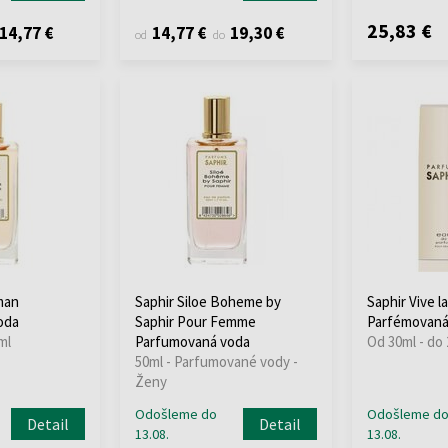
25,83 €
14,77 €
14,77 €
19,30 €
od
do
man
Saphir Siloe Boheme by
Saphir Vive 
oda
Saphir Pour Femme
Parfémovaná
ml
Parfumovaná voda
Od 30ml - do
50ml - Parfumované vody -
Ženy
Odošleme do
Odošleme d
Detail
Detail
13.08.
13.08.