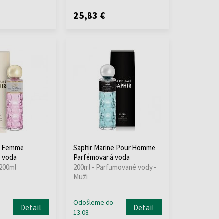
25,83 €
la Femme
Saphir Marine Pour Homme
 voda
Parfémovaná voda
 200ml
200ml - Parfumované vody -
Muži
o
Odošleme do
Detail
Detail
13.08.