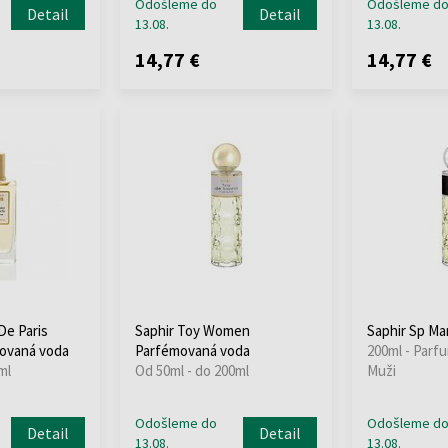
Odošleme do
Odošleme d
Detail
Detail
13.08.
13.08.
14,77 €
14,77 €
De Paris
Saphir Toy Women
Saphir Sp Ma
ovaná voda
Parfémovaná voda
200ml - Parf
ml
Od 50ml - do 200ml
Muži
Odošleme do
Odošleme d
Detail
Detail
13.08.
13.08.