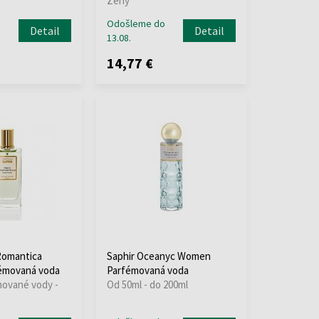
Ženy
o
Odošleme do
Detail
Detail
13.08.
14,77 €
Romantica
Saphir Oceanyc Women
émovaná voda
Parfémovaná voda
mované vody -
Od 50ml - do 200ml