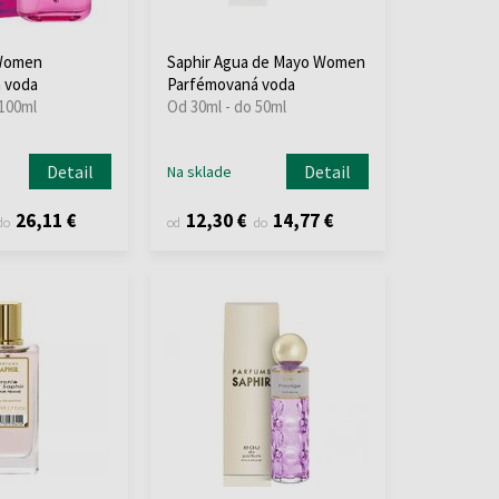
 Women
Saphir Agua de Mayo Women
 voda
Parfémovaná voda
 100ml
Od 30ml - do 50ml
Detail
Detail
Na sklade
26,11 €
12,30 €
14,77 €
do
od
do