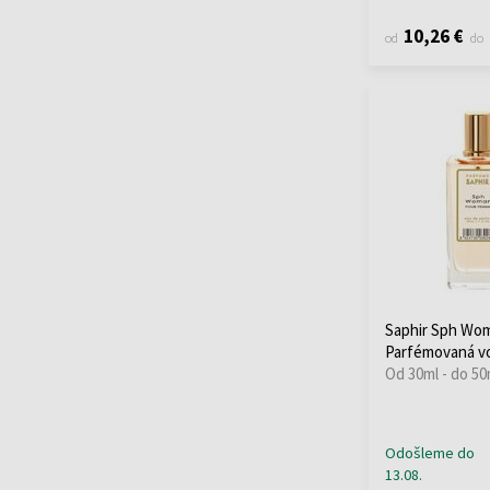
10,26 €
od
do
Saphir Sph Wo
Parfémovaná v
Od 30ml - do 50
Odošleme do
13.08.