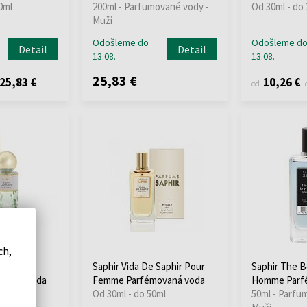
0ml
200ml - Parfumované vody -
Od 30ml - do
Muži
Odošleme do
Odošleme d
Detail
Detail
13.08.
13.08.
25,83 €
25,83 €
10,26 €
od
ch,
en Pour
Saphir Vida De Saphir Pour
Saphir The B
ovaná voda
Femme Parfémovaná voda
Homme Parf
0ml
Od 30ml - do 50ml
50ml - Parfu