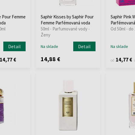
ce Pour Femme
Saphir Kisses by Saphir Pour
Saphir Pink
oda
Femme Parfémovaná voda
Parfémovaná
0ml
50ml - Parfumované vody -
Od 50ml - do
Ženy
Detail
Detail
Na sklade
Na sklade
14,88 €
14,77 €
14,77 €
od