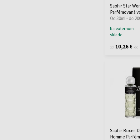
Saphir Star W
Parfémovaná v
Od 30ml - do 20
Na externom
sklade
10,26 €
od
do
Saphir Boxes D
Homme Parfém