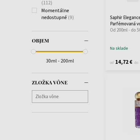
(112)
Momentálne
nedostupné
(9)
Saphir Elegan
Parfémovaná v
Od 200ml - do 5
OBJEM
Na sklade
30ml - 200ml
14,72 €
od
do
ZLOŽKA VÔNE