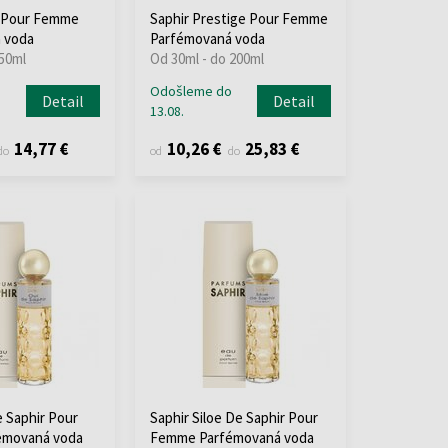
e Pour Femme
Saphir Prestige Pour Femme
 voda
Parfémovaná voda
 50ml
Od 30ml - do 200ml
o
Odošleme do
Detail
Detail
13.08.
14,77 €
10,26 €
25,83 €
do
od
do
e Saphir Pour
Saphir Siloe De Saphir Pour
émovaná voda
Femme Parfémovaná voda