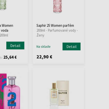
ra Women
Saphir 25 Women parfém
 voda
200ml - Parfumované vody -
 200ml
Ženy
Detail
Detail
Na sklade
22,90 €
25,64 €
do