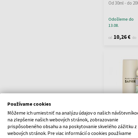
Od 30ml - do 20
Odošleme do
13.08.
10,26 €
od
do
Používame cookies
Môžeme ich umiestniť na analýzu údajov o našich návštevníko
na zlepšenie našich webových stránok, zobrazovanie
Saphir Sph Gre
Femme Parfém
prispôsobeného obsahu a na poskytovanie skvelého zážitku z
Od 30ml - do 20
webových stránok. Pre viac informácií o cookies používame