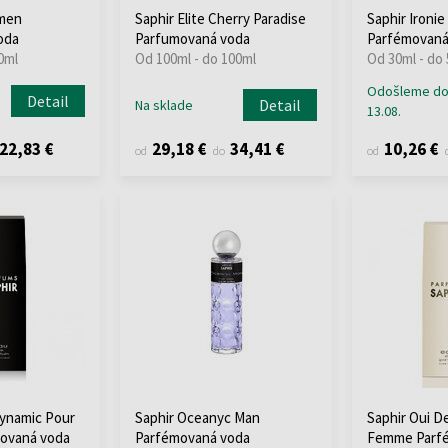
omen
Saphir Elite Cherry Paradise
Saphir Ironi
oda
Parfumovaná voda
Parfémovaná
0ml
Od 100ml - do 100ml
Od 30ml - do
Odošleme d
Detail
Detail
Na sklade
13.08.
22,83 €
29,18 €
34,41 €
10,26 €
od
do
od
ynamic Pour
Saphir Oceanyc Man
Saphir Oui D
ovaná voda
Parfémovaná voda
Femme Parf