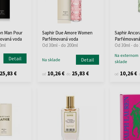
on Man Pour
Saphir Due Amore Women
Saphir Anco
ovaná voda
Parfémovaná voda
Parfémovaná
0ml
Od 30ml - do 200ml
Od 30ml - do
Na externom
Detail
Detail
Na sklade
sklade
25,83 €
10,26 €
25,83 €
10,26 €
od
do
od