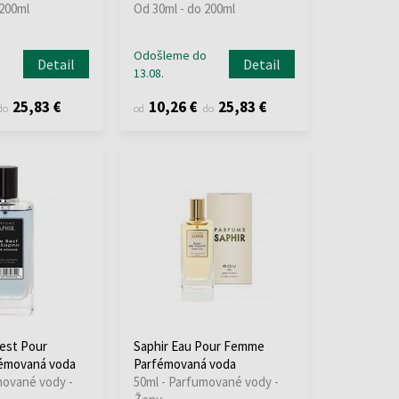
 200ml
Od 30ml - do 200ml
o
Odošleme do
Detail
Detail
13.08.
25,83 €
10,26 €
25,83 €
do
od
do
est Pour
Saphir Eau Pour Femme
émovaná voda
Parfémovaná voda
mované vody -
50ml - Parfumované vody -