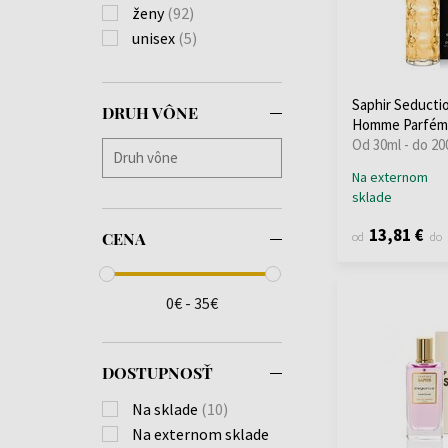
ženy
(92)
unisex
(5)
Saphir Seducti
DRUH VÔNE
Homme Parfém
Od 30ml - do 20
Na externom
sklade
13,81 €
CENA
od
do
0€ - 35€
DOSTUPNOSŤ
Na sklade
(10)
Na externom sklade