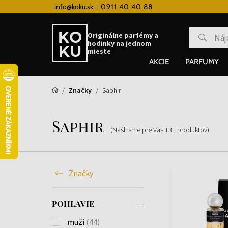
 hodinky od 80€
info@koku.sk
0911 40 40 88
Vernostný systém
Originálne parfémy a
hodinky na jednom
mieste
AKCIE
PARFUMY
Značky
Saphir
Saphir
(Našli sme pre Vás
131
produktov
)
Značky
POHLAVIE
muži
(44)