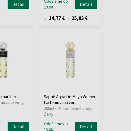
o
Odošleme do
Detail
Detail
13.08.
14,77 €
25,83 €
od
do
n parfém
Saphir Aqua De Mayo Women
umované vody -
Parfémovaná voda
200ml - Parfumované vody -
Ženy
o
Odošleme do
Detail
Detail
13.08.