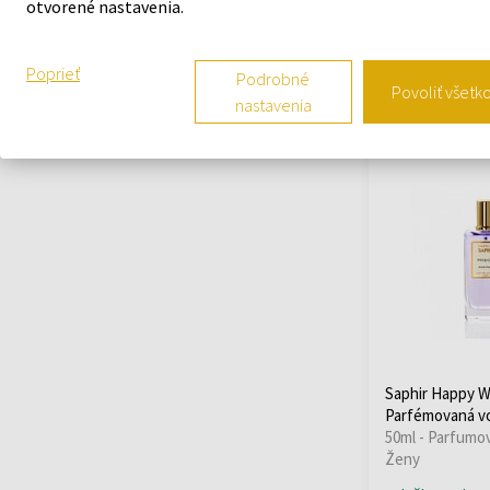
otvorené nastavenia.
Odošleme do
13.08.
Poprieť
Podrobné
Povoliť všetk
10,26 €
od
do
nastavenia
Saphir Happy 
Parfémovaná v
50ml - Parfumo
Ženy