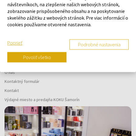
návštevníkoch, na zlepšenie našich webových stránok,
Náš výber na mieru presne pre
zobrazovanie prispôsobeného obsahu a na poskytovanie
skvelého zážitku z webových stránok. Pre viac informácií o
vás
cookies používame otvorené nastavenia.
Poprieť
Podrobné nastavenia
Povoliť všetko
O SPOLOČNOSTI
O nás
Kontaktný formulár
Kontakt
Výdajné miesto a predajňa KOKU Šamorín