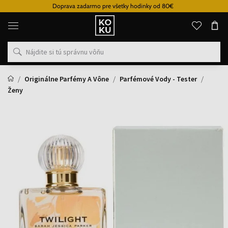
Doprava zadarmo pre všetky hodinky od 80€
Originálne
parfémy
a
hodinky
na
jednom
mieste
Originálne Parfémy A Vône
Parfémové Vody - Tester
Ženy