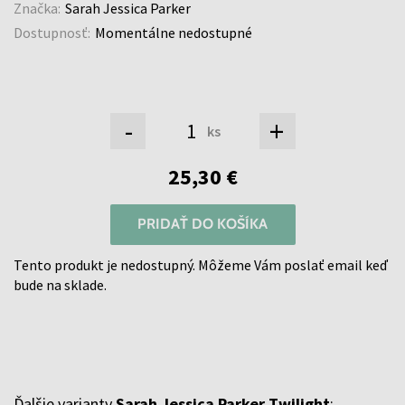
Značka:
Sarah Jessica Parker
Dostupnosť:
Momentálne nedostupné
-
+
ks
25,30 €
PRIDAŤ DO KOŠÍKA
Tento produkt je nedostupný. Môžeme Vám poslať email keď
bude na sklade.
Ďalšie varianty
Sarah Jessica Parker Twilight
: