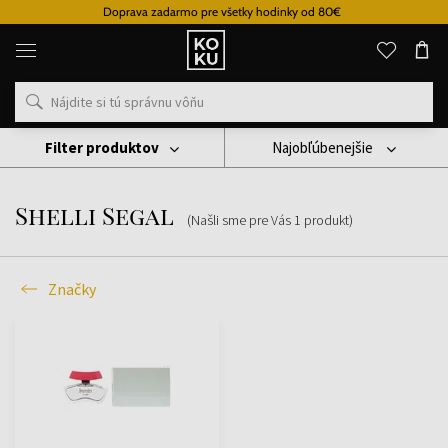
Doprava zadarmo pre všetky hodinky od 80€
Originálne
parfémy
a
hodinky
na
jednom
mieste
Filter produktov
Najobľúbenejšie
Značky
Shelli Segal
Shelli Segal
(Našli sme pre Vás
1
produkt
)
Značky