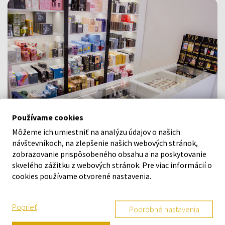
Používame cookies
Môžeme ich umiestniť na analýzu údajov o našich
návštevníkoch, na zlepšenie našich webových stránok,
Navštívte našu predajňu v Šamoríne
zobrazovanie prispôsobeného obsahu a na poskytovanie
Po - Pi: 8:00 - 16:00
skvelého zážitku z webových stránok. Pre viac informácií o
cookies používame otvorené nastavenia.
Na Bratislavskej 64/76, Šamorín, 931 01
Poprieť
VŠETKO O NÁKUPE
Podrobné nastavenia