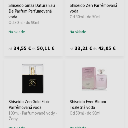
Shiseido Ginza Datura Eau
Shiseido Zen Parfémovaná
De Parfum Parfumovaná
voda
voda
Od 30ml - do 50ml
Od 30ml - do 90ml
Na sklade
Na sklade
34,55 €
50,11 €
33,21 €
43,05 €
od
do
od
do
Shiseido Zen Gold Elixir
Shiseido Ever Bloom
Parfémovaná voda
Toaletná voda
100ml - Parfumované vody -
Od 50ml - do 90ml
Ženy
Na sklade
Na sklade