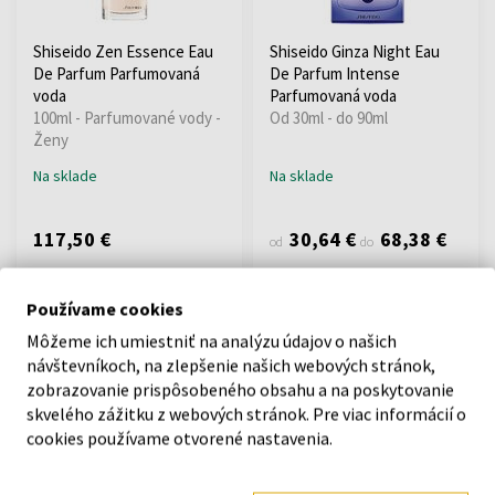
Shiseido Zen Essence Eau
Shiseido Ginza Night Eau
De Parfum Parfumovaná
De Parfum Intense
voda
Parfumovaná voda
100ml - Parfumované vody -
Od 30ml - do 90ml
Ženy
Na sklade
Na sklade
117,50 €
30,64 €
68,38 €
od
do
Používame cookies
Môžeme ich umiestniť na analýzu údajov o našich
návštevníkoch, na zlepšenie našich webových stránok,
zobrazovanie prispôsobeného obsahu a na poskytovanie
skvelého zážitku z webových stránok. Pre viac informácií o
cookies používame otvorené nastavenia.
Spevňujúci telový krém
Shiseido Essential Energy
(Firming Body Cream) 200
Hydrating Cream
ml
Ostatné kozmetické