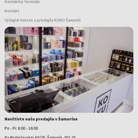
Kontaktný formulár
Kontakt
Výdajné miesto a predajňa KOKU Šamorín
Navštívte našu predajňu v Šamoríne
Po - Pi: 8:00 - 16:00
Na Bratislavskej 64/76, Šamorín, 931 01