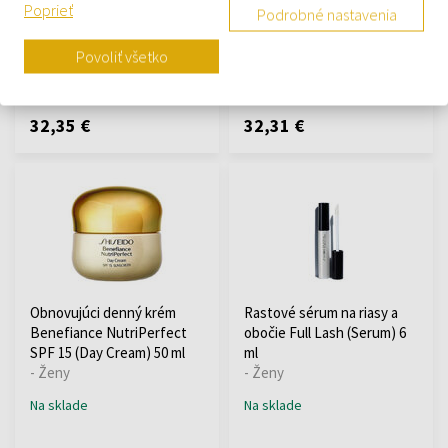
Poprieť
Podrobné nastavenia
- Ženy
prípravky na starostlivosť o
telo - Ženy
Povoliť všetko
Na sklade
Na sklade
32,35 €
32,31 €
Obnovujúci denný krém
Rastové sérum na riasy a
Benefiance NutriPerfect
obočie Full Lash (Serum) 6
SPF 15 (Day Cream) 50 ml
ml
- Ženy
- Ženy
Na sklade
Na sklade