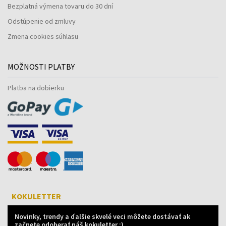
Bezplatná výmena tovaru do 30 dní
Odstúpenie od zmluvy
Zmena cookies súhlasu
MOŽNOSTI PLATBY
Platba na dobierku
KOKULETTER
Novinky, trendy a ďalšie skvelé veci môžete dostávať ak
začnete odoberať náš kokuletter :)