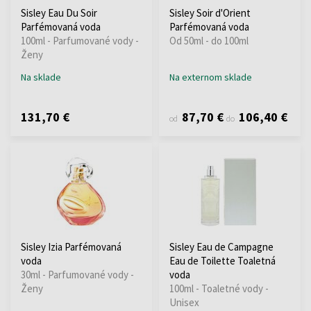
Sisley Eau Du Soir
Sisley Soir d'Orient
Parfémovaná voda
Parfémovaná voda
100ml - Parfumované vody -
Od 50ml - do 100ml
Ženy
Na sklade
Na externom sklade
131,70 €
87,70 €
106,40 €
od
do
Sisley Izia Parfémovaná
Sisley Eau de Campagne
voda
Eau de Toilette Toaletná
30ml - Parfumované vody -
voda
Ženy
100ml - Toaletné vody -
Unisex