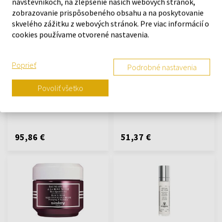
návštevníkoch, na zlepšenie našich webových stránok,
zobrazovanie prispôsobeného obsahu a na poskytovanie
skvelého zážitku z webových stránok. Pre viac informácií o
cookies používame otvorené nastavenia.
Sisley Soir de Lune
Sisley L'Eau Revee D'Isa
Poprieť
Podrobné nastavenia
Parfémovaná voda
Toaletná voda - Tester
50ml - Parfumované vody -
100ml - Toaletné vody -
Povoliť všetko
Ženy
Unisex
Odošleme do 13.08.
Odošleme do 13.08.
95,86 €
51,37 €