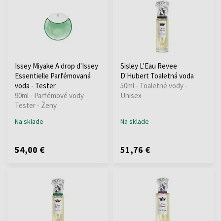
Issey Miyake A drop d'Issey
Sisley L'Eau Revee
Essentielle Parfémovaná
D'Hubert Toaletná voda
voda - Tester
50ml - Toaletné vody -
90ml - Parfémové vody -
Unisex
Tester - Ženy
Na sklade
Na sklade
54,00 €
51,76 €