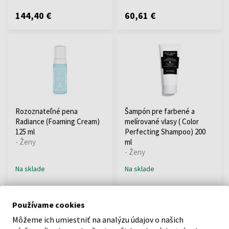
144,40 €
60,61 €
Rozoznateľné pena
Šampón pre farbené a
Radiance (Foaming Cream)
melírované vlasy ( Color
125 ml
Perfecting Shampoo) 200
- Ženy
ml
- Ženy
Na sklade
Na sklade
65,53 €
47,27 €
Používame cookies
Môžeme ich umiestniť na analýzu údajov o našich