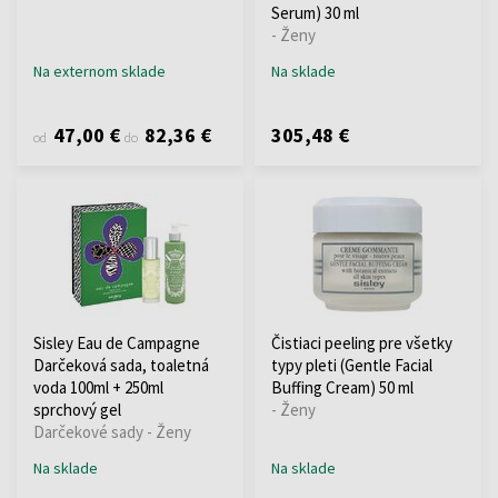
Serum) 30 ml
- Ženy
Na externom sklade
Na sklade
47,00 €
82,36 €
305,48 €
od
do
Sisley Eau de Campagne
Čistiaci peeling pre všetky
Darčeková sada, toaletná
typy pleti (Gentle Facial
voda 100ml + 250ml
Buffing Cream) 50 ml
sprchový gel
- Ženy
Darčekové sady - Ženy
Na sklade
Na sklade