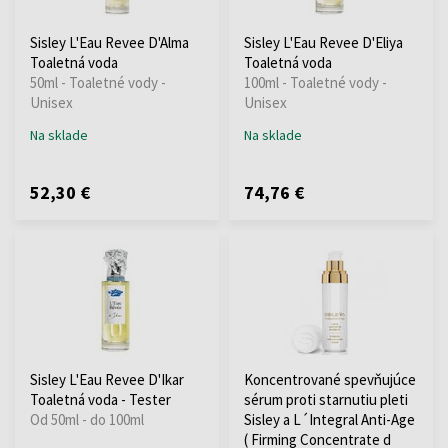
Sisley L'Eau Revee D'Alma
Sisley L'Eau Revee D'Eliya
Toaletná voda
Toaletná voda
50ml - Toaletné vody -
100ml - Toaletné vody -
Unisex
Unisex
Na sklade
Na sklade
52,30 €
74,76 €
Sisley L'Eau Revee D'Ikar
Koncentrované spevňujúce
Toaletná voda - Tester
sérum proti starnutiu pleti
Od 50ml - do 100ml
Sisley a L´Integral Anti-Age
( Firming Concentrate d