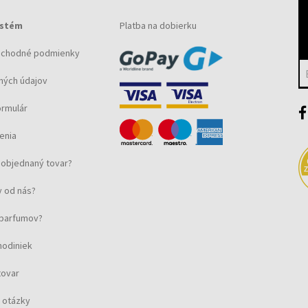
ystém
Platba na dobierku
bchodné podmienky
ných údajov
ormulár
enia
objednaný tovar?
 od nás?
u parfumov?
hodiniek
tovar
 otázky