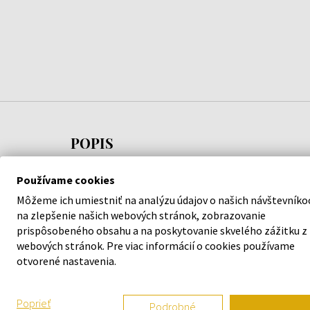
POPIS
Opera Grande je luxusný parfum, ktorý na trh s
Používame cookies
vôňami debutoval v roku 2022. Jeho tvorca,
Môžeme ich umiestniť na analýzu údajov o našich návštevníko
Christian Provenzano, sa rozhodol pre vôňu plnú
na zlepšenie našich webových stránok, zobrazovanie
charakteru s mnohými odtieňmi.
prispôsobeného obsahu a na poskytovanie skvelého zážitku z
webových stránok. Pre viac informácií o cookies používame
otvorené nastavenia.
Poprieť
Podrobné