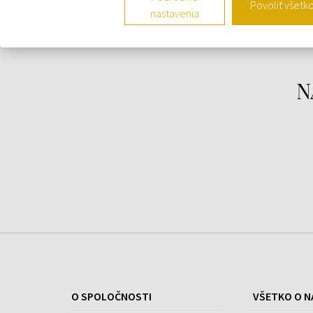
Povoliť všetk
nastavenia
Vonné tóny:
Hlava:
turecká ruža, ovocné tóny
N
Srdce:
koža, ambra, ylang-ylang, muškátový
oriešok
Základ:
vetiver, virgínsky céder, pačuli, vanilka,
pižmo
O SPOLOČNOSTI
VŠETKO O N