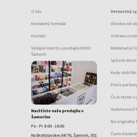
O nás
Vernostný s
Kontaktný formulár
Všeobecné o
Kontakt
Ochrana osob
Výdajné miesto a predajňa KOKU
Reklamačný f
Šamorín
Spôsob doruč
Kedy obdržím 
Prečo parfumy
Čo je tester 
Vodotesnosť 
Navštívte našu predajňu v
Šamoríne
Iba originálny 
Po - Pi: 8:00 - 16:00
Často kladené
Na Bratislavskej 64/76, Šamorín, 931