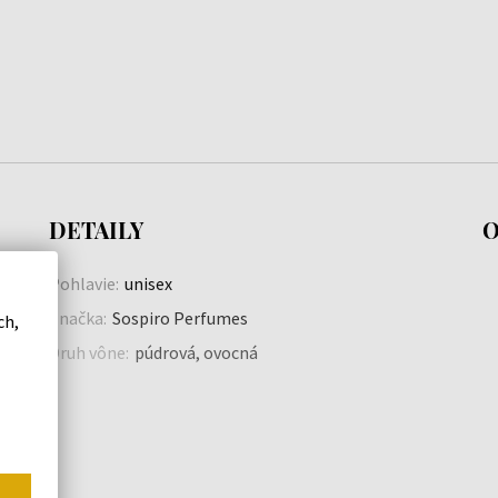
DETAILY
O
Pohlavie:
unisex
Značka:
Sospiro Perfumes
ch,
Druh vône:
púdrová, ovocná