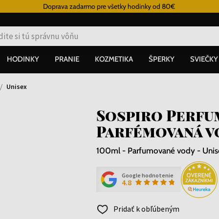
Doprava zadarmo pre všetky hodinky od 80€
HODINKY
PRANIE
KOZMETIKA
ŠPERKY
SVIEČKY
Unisex
Sospiro Perfu
Parfémovaná v
100ml - Parfumované vody - Unis
Google hodnotenie
4.8
Pridať k obľúbeným