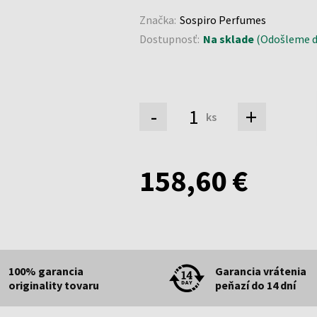
Značka:
Sospiro Perfumes
Dostupnosť:
Na sklade
(Odošleme do
-
+
ks
158,60 €
100% garancia
Garancia vrátenia
originality tovaru
peňazí do 14 dní