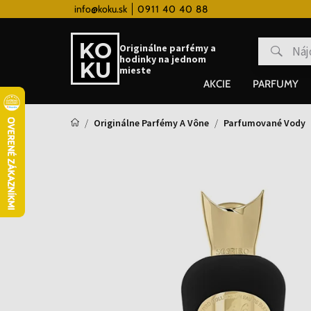
 hodinky od 80€
info@koku.sk
0911 40 40 88
Vernostný systém
Originálne parfémy a
hodinky na jednom
mieste
AKCIE
PARFUMY
Originálne Parfémy A Vône
Parfumované Vody