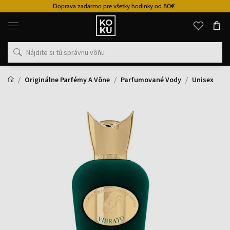
Doprava zadarmo pre všetky hodinky od 80€
Originálne
parfémy
a
hodinky
na
jednom
mieste
Originálne Parfémy A Vône
Parfumované Vody
Unisex