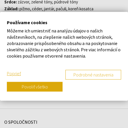
Srdce:
zázvor, zelené tóny, púdrové tóny
Základ:
pižmo, céder, jantár, pačuli, koreň kosatca
Používame cookies
Môžeme ich umiestniť na analýzu údajov o našich
DETAILY
návštevníkoch, na zlepšenie našich webových stránok,
zobrazovanie prispôsobeného obsahu a na poskytovanie
O ZNAČKE
skvelého zážitku z webových stránok. Pre viac informácií o
cookies používame otvorené nastavenia.
Poprieť
Podrobné nastavenia
Náš výber na mieru presne pre
vás
Povoliť všetko
O SPOLOČNOSTI