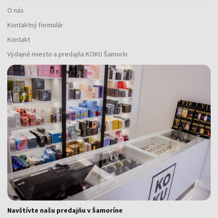
O nás
Kontaktný formulár
Kontakt
Výdajné miesto a predajňa KOKU Šamorín
Navštívte našu predajňu v Šamoríne