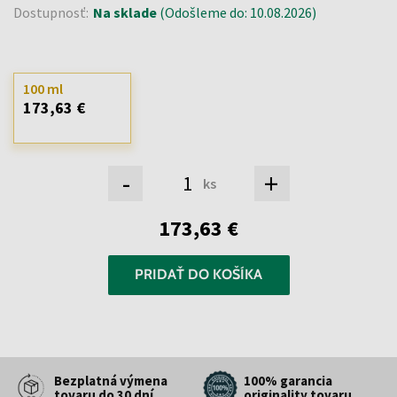
Dostupnosť:
Na sklade
(Odošleme do: 10.08.2026)
100 ml
173,63 €
-
+
ks
173,63 €
PRIDAŤ DO KOŠÍKA
Bezplatná výmena
100% garancia
tovaru do 30 dní
originality tovaru