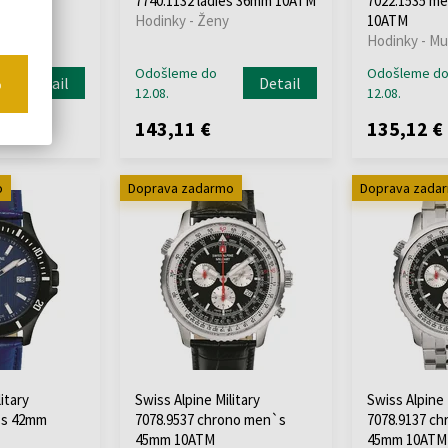
`s 42mm
7740.1132 ladies 36mm 10ATM
7022.1535 m
Hodinky - Ženy
10ATM
Hodinky - Mu
Odošleme do
Odošleme d
Detail
Detail
o
12.08.
12.08.
143,11 €
135,12 €
o
Doprava zadarmo
Doprava zada
itary
Swiss Alpine Military
Swiss Alpine 
`s 42mm
7078.9537 chrono men`s
7078.9137 c
45mm 10ATM
45mm 10ATM