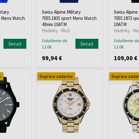
itary
Swiss Alpine Military
Swiss Alpine 
t Mens Watch
7055.1835 sport Mens Watch
7055.1873 s
43mm 10ATM
10ATM
Hodinky - Muži
Hodinky - Mu
Odošleme do
Odošleme d
Detail
Detail
12.08.
12.08.
99,94 €
109,00 €
o
Doprava zadarmo
Doprava zada