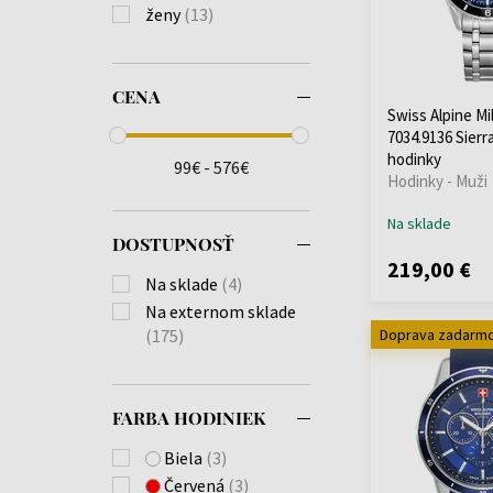
ženy
(13)
CENA
Swiss Alpine Mil
7034.9136 Sierr
hodinky
99€ - 576€
Hodinky - Muži
Na sklade
DOSTUPNOSŤ
219,00 €
Na sklade
(4)
Na externom sklade
Doprava zadarm
(175)
FARBA HODINIEK
Biela
(3)
Červená
(3)