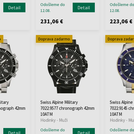
Odošleme do
Odošleme d
Detail
Detail
12.08.
12.08.
231,06 €
223,06 €
o
Doprava zadarmo
Doprava zada
itary
Swiss Alpine Military
Swiss Alpine 
onograph 42mm
7022.9577 chronograph 42mm
7022.9145 c
10ATM
10ATM
Hodinky - Muži
Hodinky - Mu
Odošleme do
Odošleme d
Detail
Detail