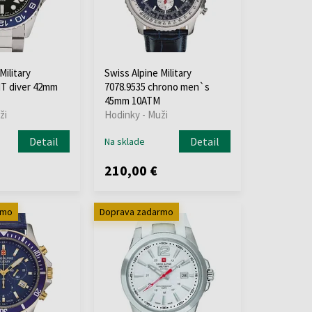
Military
Swiss Alpine Military
MT diver 42mm
7078.9535 chrono men`s
45mm 10ATM
ži
Hodinky - Muži
Detail
Detail
Na sklade
210,00 €
rmo
Doprava zadarmo