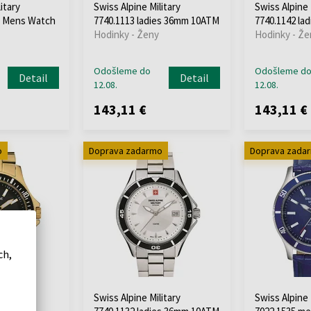
itary
Swiss Alpine Military
Swiss Alpine 
t Mens Watch
7740.1113 ladies 36mm 10ATM
7740.1142 la
Hodinky - Ženy
Hodinky - Že
Odošleme do
Odošleme d
Detail
Detail
12.08.
12.08.
143,11 €
143,11 €
o
Doprava zadarmo
Doprava zada
ch,
itary
Swiss Alpine Military
Swiss Alpine 