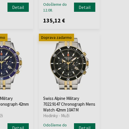
o
Odošleme do
Detail
Detail
12.08.
135,12 €
rmo
Doprava zadarmo
Military
Swiss Alpine Military
hronograph 42mm
7022.9147 Chronograph Mens
Watch 42mm 10ATM
ži
Hodinky - Muži
o
Odošleme do
Detail
Detail