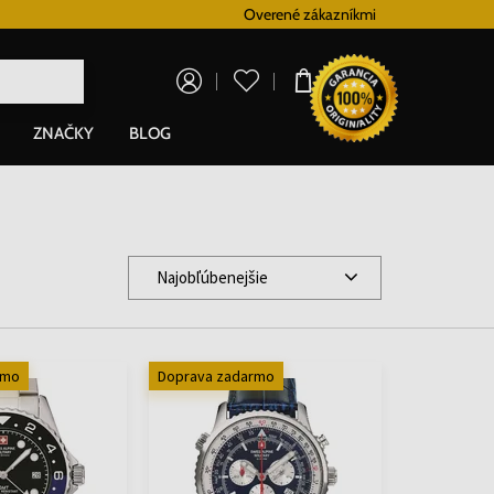
Vernostný systém
Overené zákazníkmi
Doprava zadarm
0,00 €
ZNAČKY
BLOG
Najobľúbenejšie
rmo
Doprava zadarmo