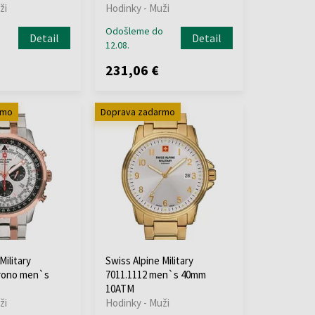
ži
Hodinky - Muži
o
Odošleme do
Detail
Detail
12.08.
231,06 €
rmo
Doprava zadarmo
Military
Swiss Alpine Military
hrono men`s
7011.1112 men`s 40mm
10ATM
ži
Hodinky - Muži