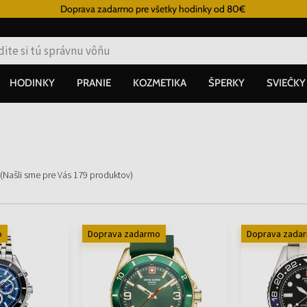
Doprava zadarmo pre všetky hodinky od 80€
HODINKY
PRANIE
KOZMETIKA
ŠPERKY
SVIEČKY
(Našli sme pre Vás
179
produktov
)
o
Doprava zadarmo
Doprava zada