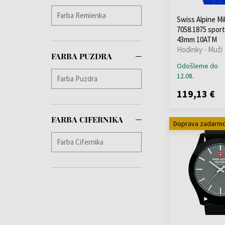
Swiss Alpine Mil
7058.1875 spor
43mm 10ATM
Hodinky - Muži
FARBA PUZDRA
Odošleme do
12.08.
119,13 €
FARBA CIFERNIKA
Doprava zadarm