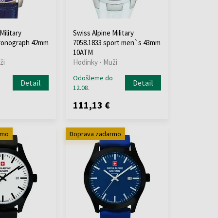
Military
Swiss Alpine Military
hronograph 42mm
7058.1833 sport men`s 43mm
10ATM
ži
Hodinky - Muži
o
Odošleme do
Detail
Detail
12.08.
111,13 €
rmo
Doprava zadarmo