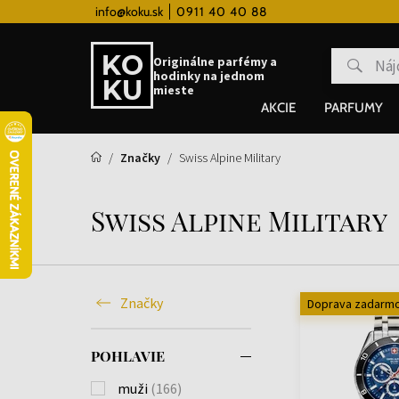
 hodinky od 80€
info@koku.sk
0911 40 40 88
Vernostný systém
Originálne parfémy a
hodinky na jednom
mieste
AKCIE
PARFUMY
Značky
Swiss Alpine Military
Swiss Alpine Military
Značky
Doprava zadarm
POHLAVIE
muži
(166)