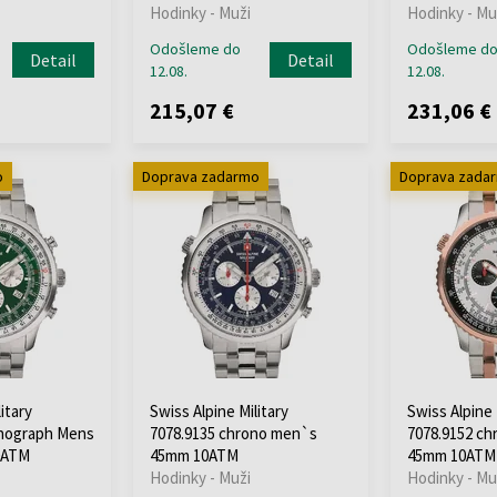
Hodinky - Muži
Hodinky - Mu
Odošleme do
Odošleme d
Detail
Detail
12.08.
12.08.
215,07 €
231,06 €
o
Doprava zadarmo
Doprava zada
itary
Swiss Alpine Military
Swiss Alpine 
onograph Mens
7078.9135 chrono men`s
7078.9152 c
0ATM
45mm 10ATM
45mm 10ATM
Hodinky - Muži
Hodinky - Mu