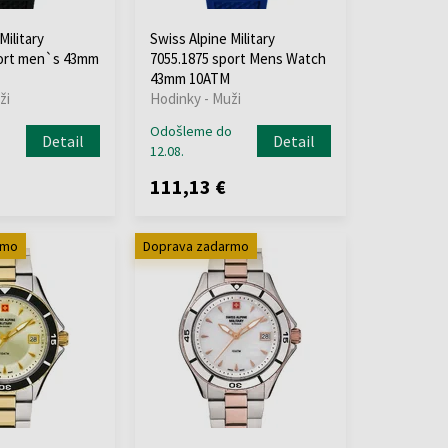
Military
Swiss Alpine Military
port men`s 43mm
7055.1875 sport Mens Watch
43mm 10ATM
ži
Hodinky - Muži
o
Odošleme do
Detail
Detail
12.08.
111,13 €
rmo
Doprava zadarmo