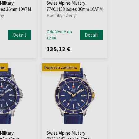
Military
Swiss Alpine Military
dies 36mm 10ATM
7740.1153 ladies 36mm 10ATM
ny
Hodinky - Ženy
o
Odošleme do
Detail
Detail
12.08.
135,12 €
rmo
Doprava zadarmo
Military
Swiss Alpine Military