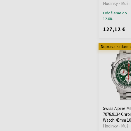
Hodinky - Muži
Odošleme do
12.08.
127,12 €
Doprava zadarm
Swiss Alpine Mil
7078.9134 Chr
Watch 45mm 1
Hodinky - Muži