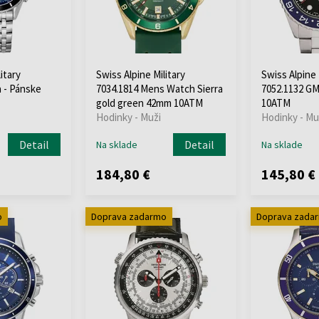
itary
Swiss Alpine Military
Swiss Alpine 
a - Pánske
7034.1814 Mens Watch Sierra
7052.1132 G
gold green 42mm 10ATM
10ATM
Hodinky - Muži
Hodinky - Mu
Detail
Detail
Na sklade
Na sklade
184,80 €
145,80 €
o
Doprava zadarmo
Doprava zada