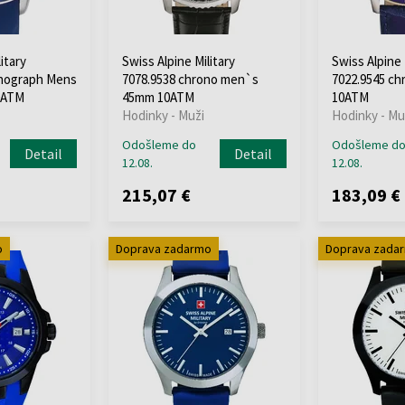
itary
Swiss Alpine Military
Swiss Alpine 
onograph Mens
7078.9538 chrono men`s
7022.9545 c
0ATM
45mm 10ATM
10ATM
Hodinky - Muži
Hodinky - Mu
Odošleme do
Odošleme d
Detail
Detail
12.08.
12.08.
215,07 €
183,09 €
o
Doprava zadarmo
Doprava zada