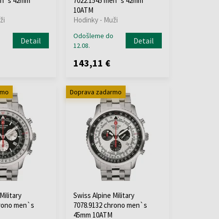
en`s 42mm
7022.1545 men`s 42mm
10ATM
ži
Hodinky - Muži
o
Odošleme do
Detail
Detail
12.08.
143,11 €
rmo
Doprava zadarmo
Military
Swiss Alpine Military
hrono men`s
7078.9132 chrono men`s
45mm 10ATM