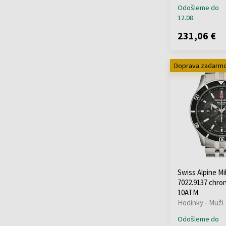
Odošleme do
12.08.
231,06 €
Doprava zadarm
Swiss Alpine Mil
7022.9137 chr
10ATM
Hodinky - Muži
Odošleme do