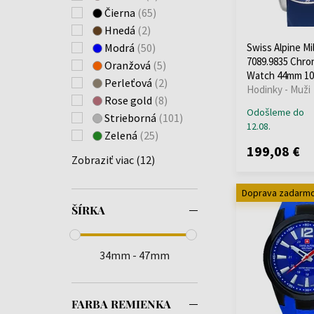
Čierna
(65)
Hnedá
(2)
Swiss Alpine Mil
Modrá
(50)
7089.9835 Chr
Oranžová
(5)
Watch 44mm 1
Perleťová
(2)
Hodinky - Muži
Rose gold
(8)
Odošleme do
Strieborná
(101)
12.08.
Zelená
(25)
199,08 €
Zobraziť viac (12)
Doprava zadarm
ŠÍRKA
34mm - 47mm
FARBA REMIENKA