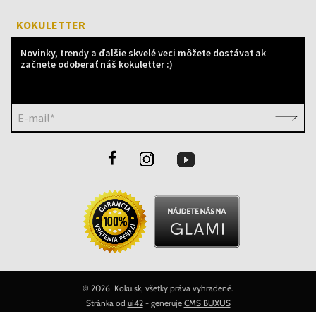
KOKULETTER
Novinky, trendy a ďalšie skvelé veci môžete dostávať ak
začnete odoberať náš kokuletter :)
E-mail*
©
2026 Koku.sk, všetky práva vyhradené.
Stránka od
ui42
- generuje
CMS BUXUS