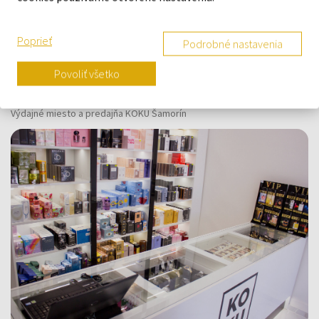
O SPOLOČNOSTI
Poprieť
Podrobné nastavenia
O nás
Kontaktný formulár
Povoliť všetko
Kontakt
Výdajné miesto a predajňa KOKU Šamorín