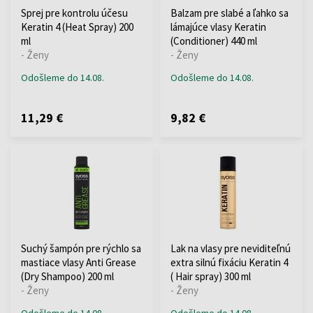
Sprej pre kontrolu účesu
Balzam pre slabé a ľahko sa
Keratin 4 (Heat Spray) 200
lámajúce vlasy Keratin
ml
(Conditioner) 440 ml
- Ženy
- Ženy
Odošleme do 14.08.
Odošleme do 14.08.
11,29 €
9,82 €
Suchý šampón pre rýchlo sa
Lak na vlasy pre neviditeľnú
mastiace vlasy Anti Grease
extra silnú fixáciu Keratin 4
(Dry Shampoo) 200 ml
( Hair spray) 300 ml
- Ženy
- Ženy
Odošleme do 14.08.
Odošleme do 14.08.