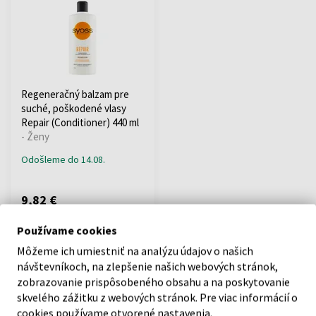
Regeneračný balzam pre
suché, poškodené vlasy
Repair (Conditioner) 440 ml
- Ženy
Odošleme do 14.08.
9,82 €
Používame cookies
:
Môžeme ich umiestniť na analýzu údajov o našich
návštevníkoch, na zlepšenie našich webových stránok,
1
zobrazovanie prispôsobeného obsahu a na poskytovanie
skvelého zážitku z webových stránok. Pre viac informácií o
cookies používame otvorené nastavenia.