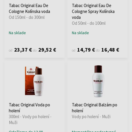
Tabac Original Eau De
Tabac Original Eau De
Cologne Kolínska voda
Cologne Spray Kolínska
Od 150ml - do 300ml
voda
Od 50ml - do 100ml
Na sklade
Na sklade
23,37 €
29,52 €
14,79 €
16,48 €
od
do
od
do
Tabac Original Voda po
Tabac Original Balzám po
holení
holení
300ml - Vody po holení -
Vody po holení - Muži
Muži
Odošleme do 13.08.
Momentálne nedostupné