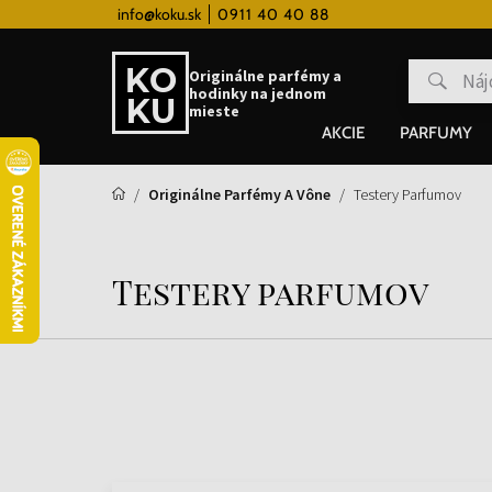
 hodinky od 80€
info@koku.sk
0911 40 40 88
Vernostný systém
Originálne parfémy a
hodinky na jednom
mieste
AKCIE
PARFUMY
Originálne Parfémy A Vône
Testery Parfumov
Testery parfumov