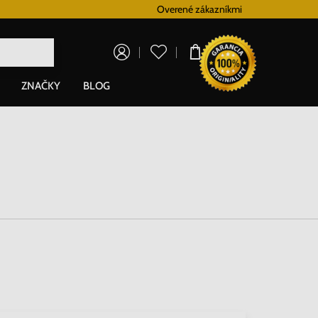
Vernostný systém
Overené zákazníkmi
Doprava zadarm
0,00 €
ZNAČKY
BLOG