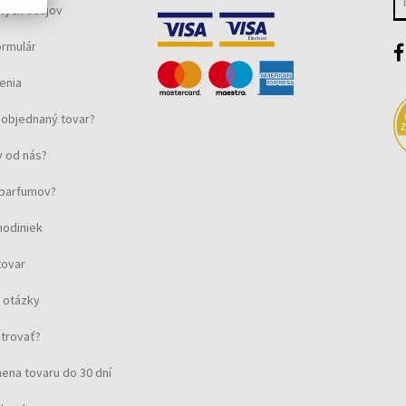
ných údajov
ormulár
enia
objednaný tovar?
 od nás?
u parfumov?
hodiniek
tovar
 otázky
strovať?
ena tovaru do 30 dní