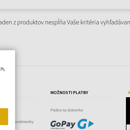
aden z produktov nespĺňa Vaše kritéria vyhľadávan
ch,
ÁKUPE
MOŽNOSTI PLATBY
ystém
Platba na dobierku
o
bchodné podmienky