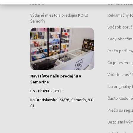
Kontakt
Ochrana osob
Výdajné miesto a predajňa KOKU
Reklamačný f
Šamorín
Spôsob doruč
Kedy obdržím 
Prečo parfumy
Čo je tester 
Vodotesnosť 
Navštívte našu predajňu v
Šamoríne
Iba originálny 
Po - Pi: 8:00 - 16:00
Často kladené
Na Bratislavskej 64/76, Šamorín, 931
01
Prečo sa regi
Bezplatná vým