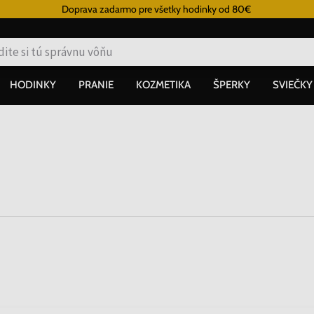
Doprava zadarmo pre všetky hodinky od 80€
HODINKY
PRANIE
KOZMETIKA
ŠPERKY
SVIEČKY