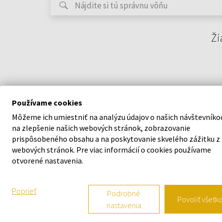
Ži
Používame cookies
Môžeme ich umiestniť na analýzu údajov o našich návštevníko
na zlepšenie našich webových stránok, zobrazovanie
prispôsobeného obsahu a na poskytovanie skvelého zážitku z
webových stránok. Pre viac informácií o cookies používame
O SPOLOČNOSTI
VŠETKO O N
otvorené nastavenia.
O nás
Vernostný s
Poprieť
Podrobné
Povoliť všetk
nastavenia
Kontaktný formulár
Všeobecné o