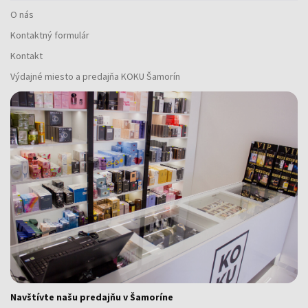
O nás
Kontaktný formulár
Kontakt
Výdajné miesto a predajňa KOKU Šamorín
Navštívte našu predajňu v Šamoríne