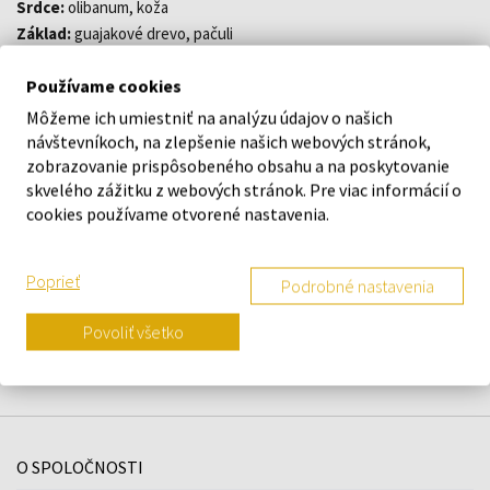
Srdce:
olibanum, koža
Základ:
guajakové drevo, pačuli
Používame cookies
Môžeme ich umiestniť na analýzu údajov o našich
DETAILY
návštevníkoch, na zlepšenie našich webových stránok,
zobrazovanie prispôsobeného obsahu a na poskytovanie
O ZNAČKE
skvelého zážitku z webových stránok. Pre viac informácií o
cookies používame otvorené nastavenia.
Poprieť
Podrobné nastavenia
Náš výber na mieru presne pre
vás
Povoliť všetko
O SPOLOČNOSTI