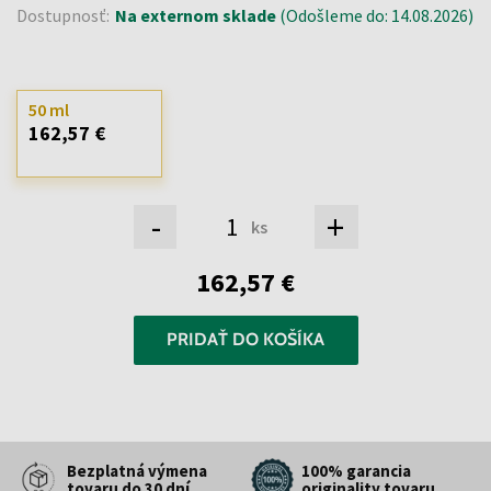
Dostupnosť:
Na externom sklade
(Odošleme do: 14.08.2026)
50 ml
162,57 €
-
+
ks
162,57 €
PRIDAŤ DO KOŠÍKA
Bezplatná výmena
100% garancia
tovaru do 30 dní
originality tovaru