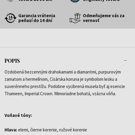
Garancia vrátenia
Odmeňujeme vás za
peňazí do 14 dní
vernosť
POPIS
Ozdobená bezcennými drahokamami a diamantmi, purpurovým
zamatom a hermelínom, Cisárska koruna je symbolom lesku a
suverénneho prestížu. Podobne vycibrená musela byť aj esencie
Thameen, Imperial Crown. Mimoriadne bohatá, vzácna vôňa.
Voňavé tóny:
Hlava:
elemi, čierne korenie, ružové korenie