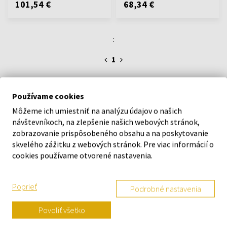
101,54 €
68,34 €
:
1
Používame cookies
O SPOLOČNOSTI
Môžeme ich umiestniť na analýzu údajov o našich
návštevníkoch, na zlepšenie našich webových stránok,
O nás
zobrazovanie prispôsobeného obsahu a na poskytovanie
Kontaktný formulár
skvelého zážitku z webových stránok. Pre viac informácií o
Kontakt
cookies používame otvorené nastavenia.
Výdajné miesto a predajňa KOKU Šamorín
Poprieť
Podrobné nastavenia
Povoliť všetko