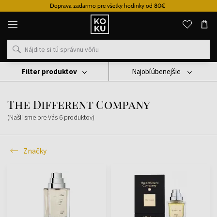
Doprava zadarmo pre všetky hodinky od 80€
Originálne
parfémy
a
hodinky
na
jednom
mieste
Filter produktov
Najobľúbenejšie
Značky
The Different Company
The Different Company
(Našli sme pre Vás
6
produktov
)
Značky