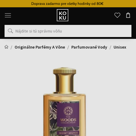
Doprava zadarmo pre všetky hodinky od 80€
Originálne
parfémy
a
hodinky
na
jednom
mieste
Originálne Parfémy A Vône
Parfumované Vody
Unisex