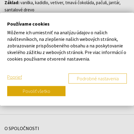
Základ:
vanilka, kadidlo, vetiver, tmavá čokoláda, pačuli, jantár,
santalové drevo
Používame cookies
Môžeme ich umiestniť na analýzu údajov o našich
DETAILY
návštevníkoch, na zlepšenie našich webových stránok,
zobrazovanie prispôsobeného obsahu a na poskytovanie
O ZNAČKE
skvelého zážitku z webových stránok. Pre viac informácií o
cookies používame otvorené nastavenia.
Poprieť
Podrobné nastavenia
Náš výber na mieru presne pre
vás
Povoliť všetko
O SPOLOČNOSTI