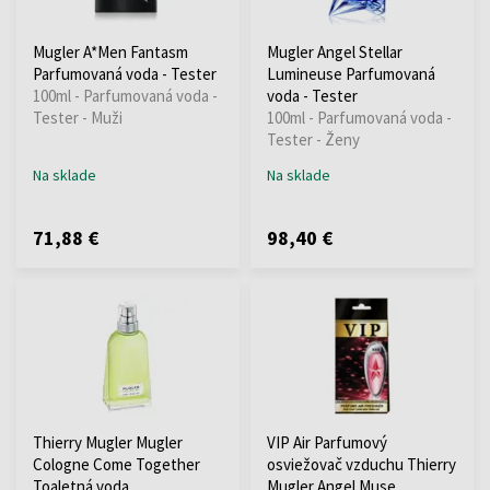
Mugler A*Men Fantasm
Mugler Angel Stellar
Parfumovaná voda - Tester
Lumineuse Parfumovaná
100ml - Parfumovaná voda -
voda - Tester
Tester - Muži
100ml - Parfumovaná voda -
Tester - Ženy
Na sklade
Na sklade
71,88 €
98,40 €
Thierry Mugler Mugler
VIP Air Parfumový
Cologne Come Together
osviežovač vzduchu Thierry
Toaletná voda
Mugler Angel Muse