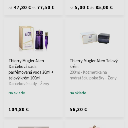
47,80 €
77,50 €
5,00 €
85,00 €
od
do
od
do
Thierry Mugler Alien
Thierry Mugler Alien Telový
Darčeková sada
krém
parfémovaná voda 30ml +
200ml - Kozmetika na
telový krém 100ml
hydratáciu pokožky - Ženy
Darčekové sady - Ženy
Na sklade
Na sklade
104,80 €
56,30 €