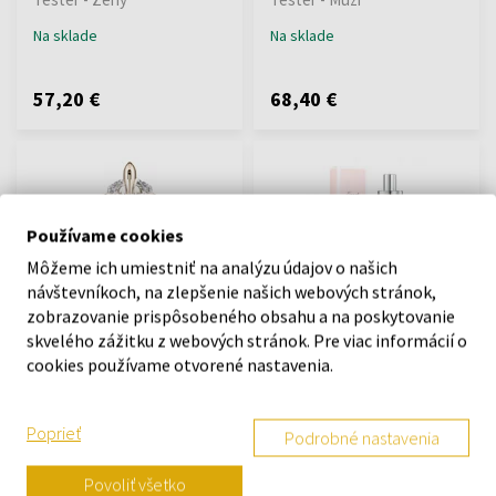
Na sklade
Na sklade
57,20 €
68,40 €
Používame cookies
Môžeme ich umiestniť na analýzu údajov o našich
návštevníkoch, na zlepšenie našich webových stránok,
Thierry Mugler Alien Mirage
Thierry Mugler Secret
zobrazovanie prispôsobeného obsahu a na poskytovanie
Toaletná voda - Tester
Toaletná voda
skvelého zážitku z webových stránok. Pre viac informácií o
60ml - Toaletné vody -
50ml - Toaletné vody - Ženy
cookies používame otvorené nastavenia.
Tester - Ženy
Na sklade
Na sklade
Poprieť
Podrobné nastavenia
63,47 €
42,40 €
Povoliť všetko