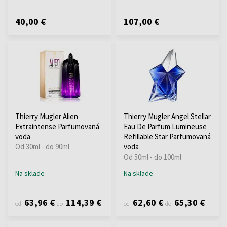
40,00 €
107,00 €
Thierry Mugler Alien
Thierry Mugler Angel Stellar
Extraintense Parfumovaná
Eau De Parfum Lumineuse
voda
Refillable Star Parfumovaná
Od 30ml - do 90ml
voda
Od 50ml - do 100ml
Na sklade
Na sklade
63,96 €
114,39 €
62,60 €
65,30 €
od
do
od
do