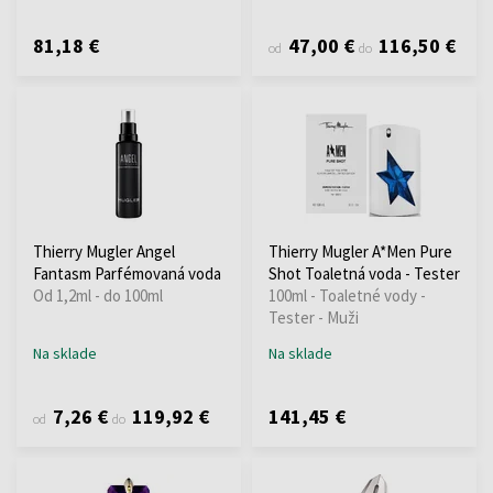
81,18 €
47,00 €
116,50 €
od
do
Thierry Mugler Angel
Thierry Mugler A*Men Pure
Fantasm Parfémovaná voda
Shot Toaletná voda - Tester
Od 1,2ml - do 100ml
100ml - Toaletné vody -
Tester - Muži
Na sklade
Na sklade
7,26 €
119,92 €
141,45 €
od
do