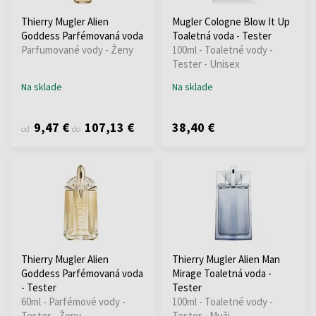
Thierry Mugler Alien
Mugler Cologne Blow It Up
Goddess Parfémovaná voda
Toaletná voda - Tester
Parfumované vody - Ženy
100ml - Toaletné vody -
Tester - Unisex
Na sklade
Na sklade
9,47 €
107,13 €
38,40 €
od
do
Thierry Mugler Alien
Thierry Mugler Alien Man
Goddess Parfémovaná voda
Mirage Toaletná voda -
- Tester
Tester
60ml - Parfémové vody -
100ml - Toaletné vody -
Tester - Ženy
Tester - Muži