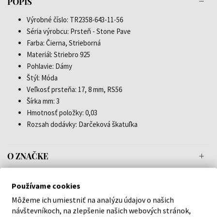
POPIS
Výrobné číslo: TR2358-643-11-56
Séria výrobcu: Prsteň - Stone Pave
Farba: Čierna, Strieborná
Materiál: Striebro 925
Pohlavie: Dámy
Štýl: Móda
Veľkosť prsteňa: 17, 8 mm, RS56
Šírka mm: 3
Hmotnosť položky: 0,03
Rozsah dodávky: Darčeková škatuľka
O ZNAČKE
Používame cookies
Môžeme ich umiestniť na analýzu údajov o našich
Náš výber na mieru presne pre
návštevníkoch, na zlepšenie našich webových stránok,