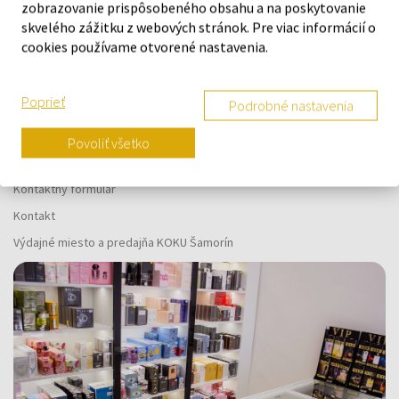
vás
zobrazovanie prispôsobeného obsahu a na poskytovanie
skvelého zážitku z webových stránok. Pre viac informácií o
cookies používame otvorené nastavenia.
Poprieť
Podrobné nastavenia
O SPOLOČNOSTI
Povoliť všetko
O nás
Kontaktný formulár
Kontakt
Výdajné miesto a predajňa KOKU Šamorín