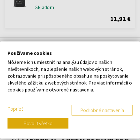
Skladom
11,92 €
POPIS
Používame cookies
Môžeme ich umiestniť na analýzu údajov o našich
Tonino Lamborghini Classico je aromatická korenistá vôňa pre
návštevníkoch, na zlepšenie našich webových stránok,
mužov.
zobrazovanie prispôsobeného obsahu a na poskytovanie
skvelého zážitku z webových stránok. Pre viac informácií o
cookies používame otvorené nastavenia.
DETAILY
O ZNAČKE
Poprieť
Podrobné nastavenia
Povoliť všetko