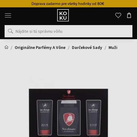
Doprava zadarmo pre všetky hodinky od 80€
Originálne
parfémy
a
hodinky
na
jednom
mieste
Originálne Parfémy A Vône
Darčekové Sady
Muži