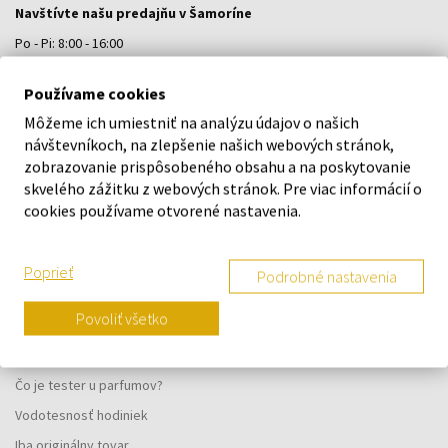
Navštívte našu predajňu v Šamoríne
Po - Pi: 8:00 - 16:00
Na Bratislavskej 64/76, Šamorín, 931 01
Používame cookies
Môžeme ich umiestniť na analýzu údajov o našich
VŠETKO O NÁKUPE
návštevníkoch, na zlepšenie našich webových stránok,
zobrazovanie prispôsobeného obsahu a na poskytovanie
Vernostný systém
skvelého zážitku z webových stránok. Pre viac informácií o
Všeobecné obchodné podmienky
cookies používame otvorené nastavenia.
Ochrana osobných údajov
Reklamačný formulár
Poprieť
Podrobné nastavenia
Spôsob doručenia
Povoliť všetko
Kedy obdržím objednaný tovar?
Prečo parfumy od nás?
Čo je tester u parfumov?
Vodotesnosť hodiniek
Iba originálny tovar