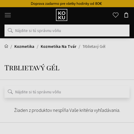
Doprava zadarmo pre všetky hodinky od 80€
Originálne
parfémy
a
hodinky
na
jednom
mieste
Kozmetika
Kozmetika Na Tvár
Trblietavý Gél
Trblietavý gél
Žiaden z produktov nespĺňa Vaše kritéria vyhľadávania.