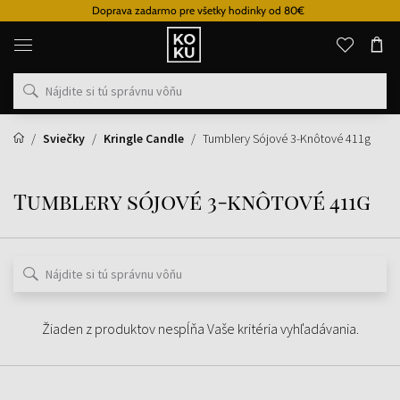
Doprava zadarmo pre všetky hodinky od 80€
Originálne
parfémy
a
hodinky
na
jednom
mieste
Sviečky
Kringle Candle
Tumblery Sójové 3-Knôtové 411g
Tumblery sójové 3-knôtové 411g
Žiaden z produktov nespĺňa Vaše kritéria vyhľadávania.