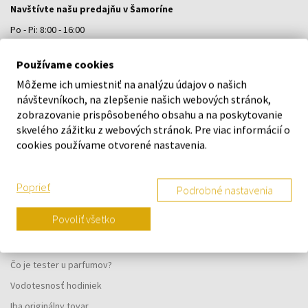
Navštívte našu predajňu v Šamoríne
Po - Pi: 8:00 - 16:00
Na Bratislavskej 64/76, Šamorín, 931 01
Používame cookies
Môžeme ich umiestniť na analýzu údajov o našich
VŠETKO O NÁKUPE
návštevníkoch, na zlepšenie našich webových stránok,
zobrazovanie prispôsobeného obsahu a na poskytovanie
Vernostný systém
skvelého zážitku z webových stránok. Pre viac informácií o
Všeobecné obchodné podmienky
cookies používame otvorené nastavenia.
Ochrana osobných údajov
Reklamačný formulár
Poprieť
Podrobné nastavenia
Spôsob doručenia
Povoliť všetko
Kedy obdržím objednaný tovar?
Prečo parfumy od nás?
Čo je tester u parfumov?
Vodotesnosť hodiniek
Iba originálny tovar