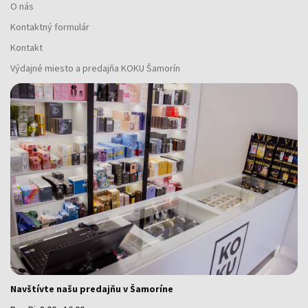
O nás
Kontaktný formulár
Kontakt
Výdajné miesto a predajňa KOKU Šamorín
Navštívte našu predajňu v Šamoríne