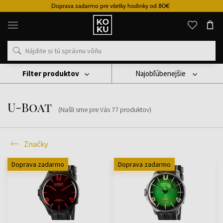
Doprava zadarmo pre všetky hodinky od 80€
Originálne
parfémy
a
hodinky
na
jednom
mieste
Filter produktov
Najobľúbenejšie
Značky
U-Boat
U-Boat
(Našli sme pre Vás
77
produktov
)
Značky
Doprava zadarmo
Doprava zadarmo