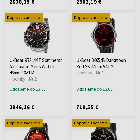
2638,35 €
2902,19 €
Doprava zadarmo
Doprava zadarmo
U-Boat 9521/MT Sommerso
U-Boat 8465/B Darkmoon
Automatic Mens Watch
Red SS 44mm 5ATM
46mm 30ATM
Hodinky - Muži
Hodinky - Muži
Odošleme do 13.08.
Odošleme do 13.08.
2946,16 €
719,55 €
Doprava zadarmo
Doprava zadarmo