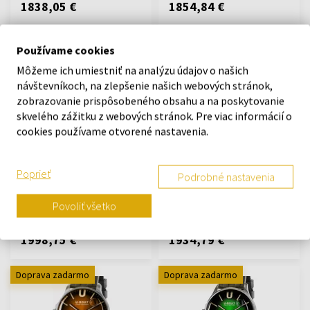
1838,05 €
1854,84 €
Doprava zadarmo
Doprava zadarmo
Používame cookies
Môžeme ich umiestniť na analýzu údajov o našich
návštevníkoch, na zlepšenie našich webových stránok,
zobrazovanie prispôsobeného obsahu a na poskytovanie
skvelého zážitku z webových stránok. Pre viac informácií o
cookies používame otvorené nastavenia.
U-Boat 8839 Capsoil
U-Boat 8841 Capsoil
Doppiotempo SS GMT
Doppiotempo DLC GMT
45mm 10ATM
45mm 10ATM
Poprieť
Podrobné nastavenia
Hodinky - Muži
Hodinky - Muži
Odošleme do 13.08.
Odošleme do 13.08.
Povoliť všetko
1998,75 €
1934,79 €
Doprava zadarmo
Doprava zadarmo