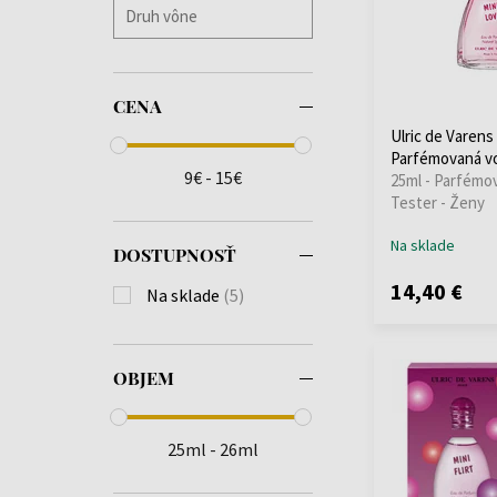
CENA
Ulric de Varens
Parfémovaná vo
9€ - 15€
25ml - Parfémo
Tester - Ženy
Na sklade
DOSTUPNOSŤ
14,40 €
Na sklade
(5)
OBJEM
25ml - 26ml