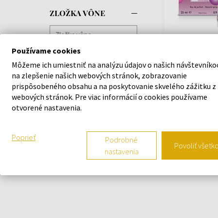
ZLOŽKA VÔNE
Ulric de Varens 
Používame cookies
Parfémovaná v
25ml - Parfumo
Môžeme ich umiestniť na analýzu údajov o našich návštevníko
Ženy
na zlepšenie našich webových stránok, zobrazovanie
prispôsobeného obsahu a na poskytovanie skvelého zážitku z
Na sklade
webových stránok. Pre viac informácií o cookies používame
otvorené nastavenia.
9,18 €
Poprieť
Podrobné
Povoliť všetk
nastavenia