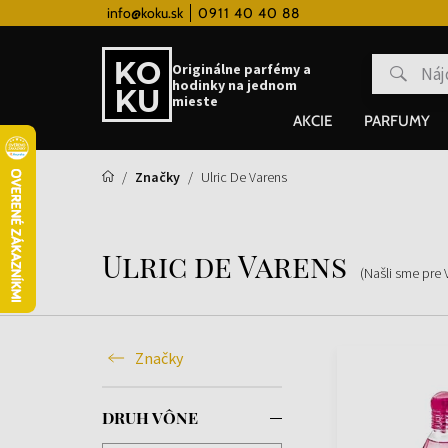
 hodinky od 80€
info@koku.sk
0911 40 40 88
Vernostný systém
Originálne parfémy a
hodinky na jednom
mieste
AKCIE
PARFUMY
Značky
Ulric De Varens
Ulric de Varens
(Našli sme pre
Značky
DRUH VÔNE