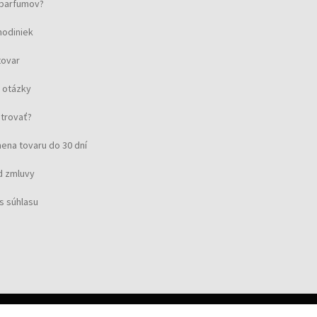
u parfumov?
hodiniek
tovar
 otázky
strovať?
ena tovaru do 30 dní
d zmluvy
s súhlasu