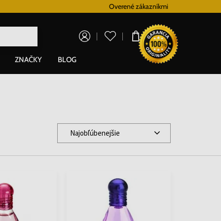
Vernostný systém
Overené zákazníkmi
Doprava zadarm
0,00 €
ZNAČKY
BLOG
Najobľúbenejšie