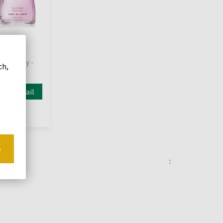
Mini Flirt
oda
vané vody -
ch,
Detail
o
: