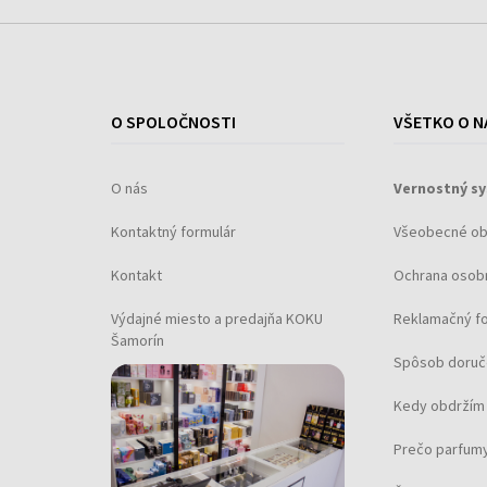
O SPOLOČNOSTI
VŠETKO O N
O nás
Vernostný s
Kontaktný formulár
Všeobecné o
Kontakt
Ochrana osob
Výdajné miesto a predajňa KOKU
Reklamačný f
Šamorín
Spôsob doruč
Kedy obdržím 
Prečo parfumy