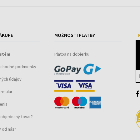
ÁKUPE
MOŽNOSTI PLATBY
ystém
Platba na dobierku
bchodné podmienky
ných údajov
ormulár
enia
objednaný tovar?
 od nás?