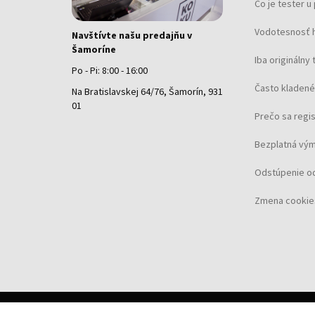
Čo je tester 
Vodotesnosť 
Navštívte našu predajňu v
Šamoríne
Iba originálny 
Po - Pi: 8:00 - 16:00
Často kladené
Na Bratislavskej 64/76, Šamorín, 931
01
Prečo sa regi
Bezplatná vým
Odstúpenie o
Zmena cookie
©
2026 Koku.sk, všetky práva vyhradené.