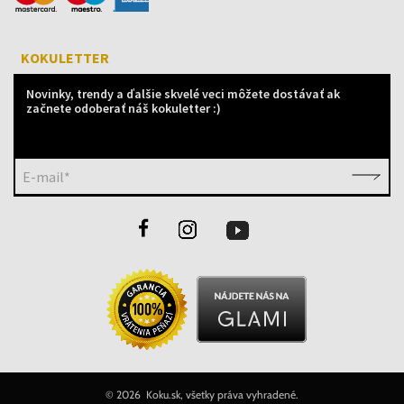
KOKULETTER
Novinky, trendy a ďalšie skvelé veci môžete dostávať ak
začnete odoberať náš kokuletter :)
E-mail*
©
2026 Koku.sk, všetky práva vyhradené.