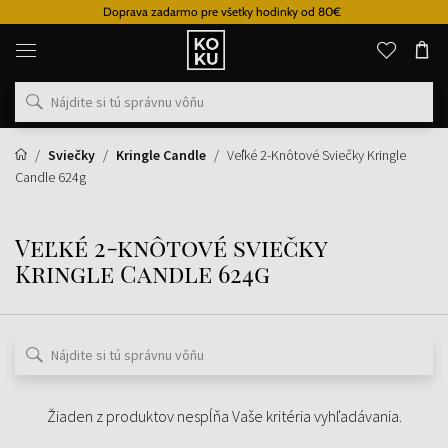
Doprava zadarmo pre všetky hodinky od 80€
Originálne
parfémy
a
hodinky
na
jednom
mieste
Sviečky
Kringle Candle
Veľké 2-Knôtové Sviečky Kringle
Candle 624g
Veľké 2-knôtové sviečky
Kringle Candle 624g
Žiaden z produktov nespĺňa Vaše kritéria vyhľadávania.