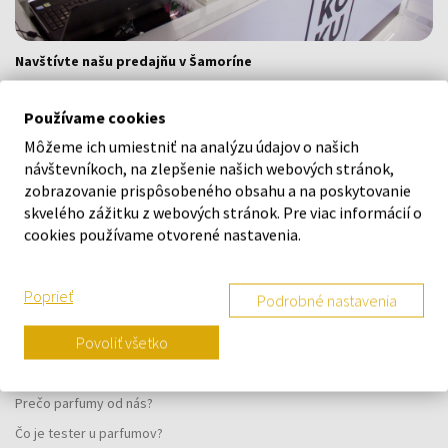
Navštívte našu predajňu v Šamoríne
Po - Pi: 8:00 - 16:00
Používame cookies
Na Bratislavskej 64/76, Šamorín, 931 01
Môžeme ich umiestniť na analýzu údajov o našich
návštevníkoch, na zlepšenie našich webových stránok,
VŠETKO O NÁKUPE
zobrazovanie prispôsobeného obsahu a na poskytovanie
skvelého zážitku z webových stránok. Pre viac informácií o
Vernostný systém
cookies používame otvorené nastavenia.
Všeobecné obchodné podmienky
Ochrana osobných údajov
Poprieť
Podrobné nastavenia
Reklamačný formulár
Povoliť všetko
Spôsob doručenia
Kedy obdržím objednaný tovar?
Prečo parfumy od nás?
Čo je tester u parfumov?